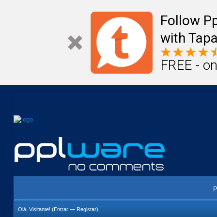
Mail
Úteis
Notícias
Vida
Compr
Follow P
with Tapa
FREE - on
P
Olá, Visitante! (
Entrar
—
Registar
)