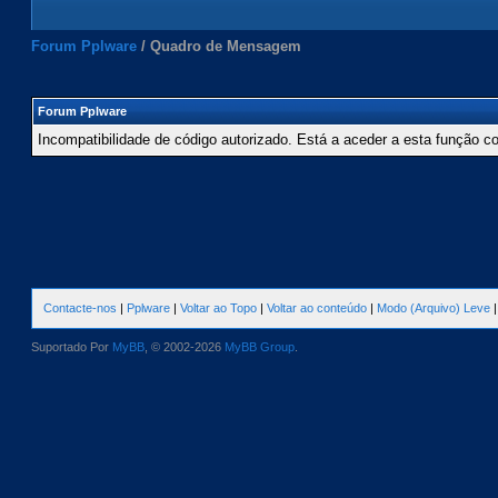
Forum Pplware
/
Quadro de Mensagem
Forum Pplware
Incompatibilidade de código autorizado. Está a aceder a esta função c
Contacte-nos
|
Pplware
|
Voltar ao Topo
|
Voltar ao conteúdo
|
Modo (Arquivo) Leve
Suportado Por
MyBB
, © 2002-2026
MyBB Group
.