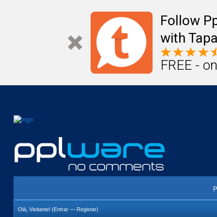
Mail
Úteis
Notícias
Vida
Compr
Follow P
with Tapa
FREE - on
P
Olá, Visitante! (
Entrar
—
Registar
)