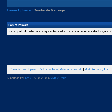
Forum Pplware
/
Quadro de Mensagem
Forum Pplware
Incompatibilidade de código autorizado. Está a aceder a esta função c
Contacte-nos
|
Pplware
|
Voltar ao Topo
|
Voltar ao conteúdo
|
Modo (Arquivo) Leve
Suportado Por
MyBB
, © 2002-2026
MyBB Group
.