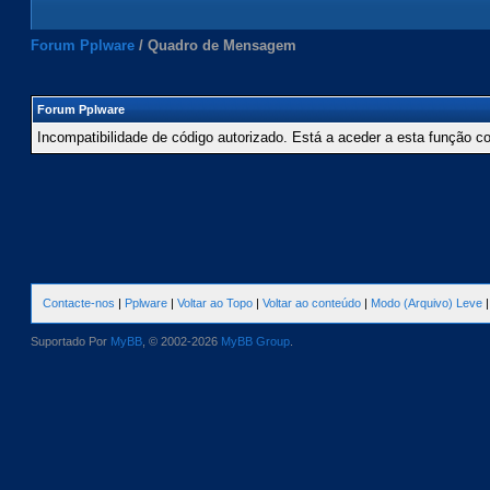
Forum Pplware
/
Quadro de Mensagem
Forum Pplware
Incompatibilidade de código autorizado. Está a aceder a esta função c
Contacte-nos
|
Pplware
|
Voltar ao Topo
|
Voltar ao conteúdo
|
Modo (Arquivo) Leve
Suportado Por
MyBB
, © 2002-2026
MyBB Group
.