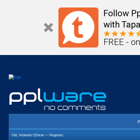
Mail
Úteis
Notícias
Vida
Compr
Follow P
with Tapa
FREE - on
P
Olá, Visitante! (
Entrar
—
Registar
)