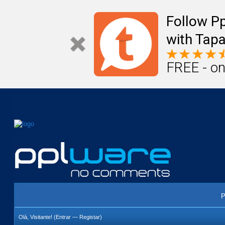
Mail
Úteis
Notícias
Vida
Compr
Follow P
with Tapa
FREE - on
P
Olá, Visitante! (
Entrar
—
Registar
)