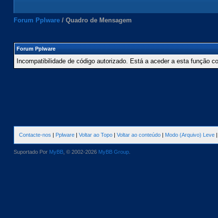
Forum Pplware
/
Quadro de Mensagem
Forum Pplware
Incompatibilidade de código autorizado. Está a aceder a esta função c
Contacte-nos
|
Pplware
|
Voltar ao Topo
|
Voltar ao conteúdo
|
Modo (Arquivo) Leve
Suportado Por
MyBB
, © 2002-2026
MyBB Group
.