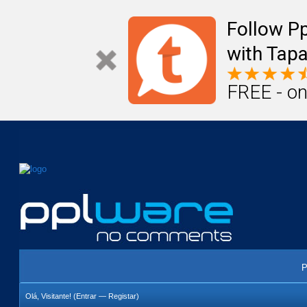
Mail
Úteis
Notícias
Vida
Compr
Follow P
with Tapa
FREE - on
P
Olá, Visitante! (
Entrar
—
Registar
)