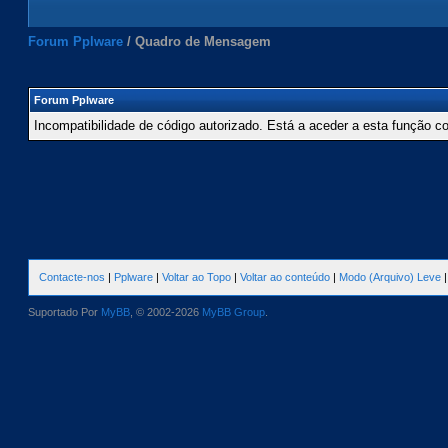
Forum Pplware
/
Quadro de Mensagem
Forum Pplware
Incompatibilidade de código autorizado. Está a aceder a esta função c
Contacte-nos
|
Pplware
|
Voltar ao Topo
|
Voltar ao conteúdo
|
Modo (Arquivo) Leve
Suportado Por
MyBB
, © 2002-2026
MyBB Group
.