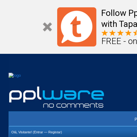
Mail
Úteis
Notícias
Vida
Compr
Follow P
with Tapa
FREE - on
P
Olá, Visitante! (
Entrar
—
Registar
)