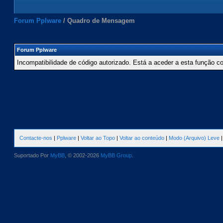
Forum Pplware
/
Quadro de Mensagem
Forum Pplware
Incompatibilidade de código autorizado. Está a aceder a esta função c
Contacte-nos
|
Pplware
|
Voltar ao Topo
|
Voltar ao conteúdo
|
Modo (Arquivo) Leve
Suportado Por
MyBB
, © 2002-2026
MyBB Group
.