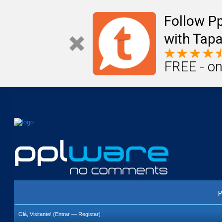
Mail
Úteis
Notícias
Vida
Compr
Follow P
with Tapa
FREE - on
P
Olá, Visitante! (
Entrar
—
Registar
)