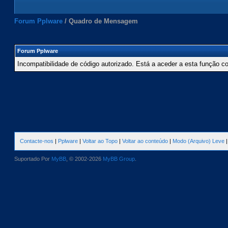
Forum Pplware
/
Quadro de Mensagem
Forum Pplware
Incompatibilidade de código autorizado. Está a aceder a esta função c
Contacte-nos
|
Pplware
|
Voltar ao Topo
|
Voltar ao conteúdo
|
Modo (Arquivo) Leve
Suportado Por
MyBB
, © 2002-2026
MyBB Group
.