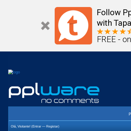
Mail
Úteis
Notícias
Vida
Compr
Follow P
with Tapa
FREE - on
P
Olá, Visitante! (
Entrar
—
Registar
)