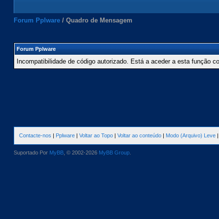
Forum Pplware
/
Quadro de Mensagem
Forum Pplware
Incompatibilidade de código autorizado. Está a aceder a esta função c
Contacte-nos
|
Pplware
|
Voltar ao Topo
|
Voltar ao conteúdo
|
Modo (Arquivo) Leve
Suportado Por
MyBB
, © 2002-2026
MyBB Group
.