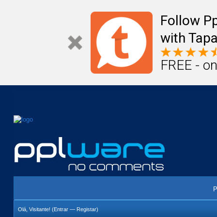
Mail
Úteis
Notícias
Vida
Compr
Follow P
with Tapa
FREE - on
P
Olá, Visitante! (
Entrar
—
Registar
)