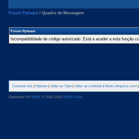
Forum Pplware
/
Quadro de Mensagem
Forum Pplware
Incompatibilidade de código autorizado. Está a aceder a esta função c
Contacte-nos
|
Pplware
|
Voltar ao Topo
|
Voltar ao conteúdo
|
Modo (Arquivo) Leve
Suportado Por
MyBB
, © 2002-2026
MyBB Group
.