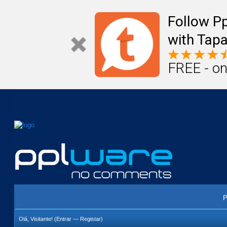
Mail
Úteis
Notícias
Vida
Compr
Follow P
with Tapa
FREE - on
P
Olá, Visitante! (
Entrar
—
Registar
)