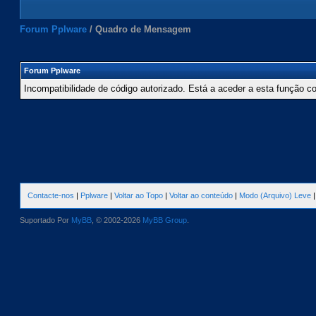
Forum Pplware
/
Quadro de Mensagem
Forum Pplware
Incompatibilidade de código autorizado. Está a aceder a esta função c
Contacte-nos
|
Pplware
|
Voltar ao Topo
|
Voltar ao conteúdo
|
Modo (Arquivo) Leve
Suportado Por
MyBB
, © 2002-2026
MyBB Group
.