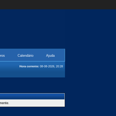
ros
Calendário
Ajuda
Hora corrente:
08-08-2026, 20:28
amente.