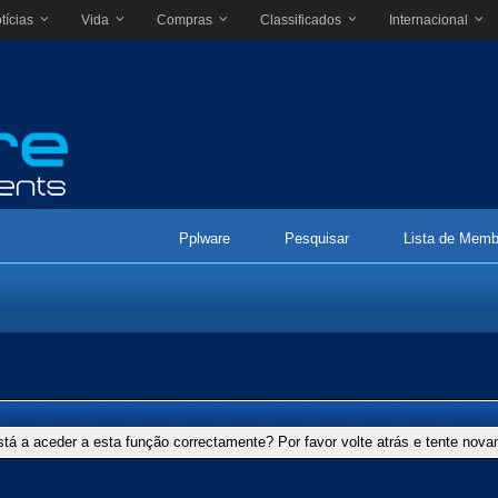
tícias
Vida
Compras
Classificados
Internacional
Pplware
Pesquisar
Lista de Memb
stá a aceder a esta função correctamente? Por favor volte atrás e tente nov