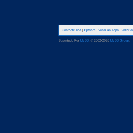
Contacte-nos
|
Pplware
|
Voltar ao Topo
|
Voltar 
Suportado Por
MyBB
, © 2002-2026
MyBB Group
.