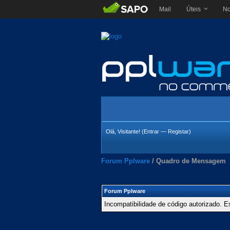
Mail
Úteis
No
Olá, Visitante! (
Entrar
—
Registar
)
Forum Pplware
/
Quadro de Mensagem
Forum Pplware
Incompatibilidade de código autorizado. E