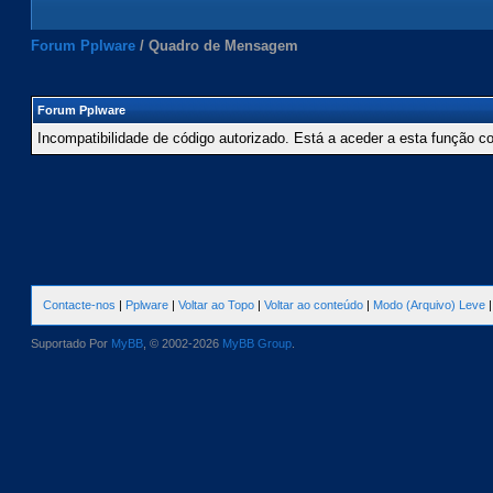
Forum Pplware
/
Quadro de Mensagem
Forum Pplware
Incompatibilidade de código autorizado. Está a aceder a esta função c
Contacte-nos
|
Pplware
|
Voltar ao Topo
|
Voltar ao conteúdo
|
Modo (Arquivo) Leve
Suportado Por
MyBB
, © 2002-2026
MyBB Group
.