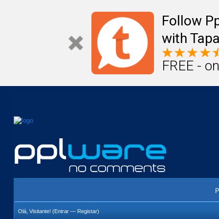
Mail
Úteis
Notícias
Vida
Compr
Follow P
with Tapa
FREE - on
P
Olá, Visitante! (
Entrar
—
Registar
)