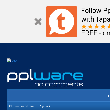
Mail
Úteis
Notícias
Vida
Compr
Follow P
with Tapa
FREE - on
P
Olá, Visitante! (
Entrar
—
Registar
)