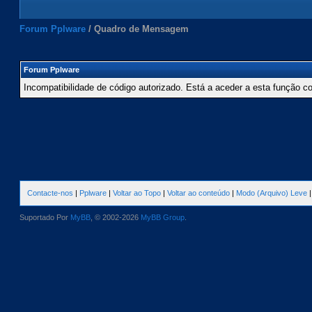
Forum Pplware
/
Quadro de Mensagem
Forum Pplware
Incompatibilidade de código autorizado. Está a aceder a esta função c
Contacte-nos
|
Pplware
|
Voltar ao Topo
|
Voltar ao conteúdo
|
Modo (Arquivo) Leve
Suportado Por
MyBB
, © 2002-2026
MyBB Group
.