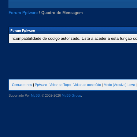
Forum Pplware
/
Quadro de Mensagem
Forum Pplware
Incompatibilidade de código autorizado. Está a aceder a esta função c
Contacte-nos
|
Pplware
|
Voltar ao Topo
|
Voltar ao conteúdo
|
Modo (Arquivo) Leve
Suportado Por
MyBB
, © 2002-2026
MyBB Group
.