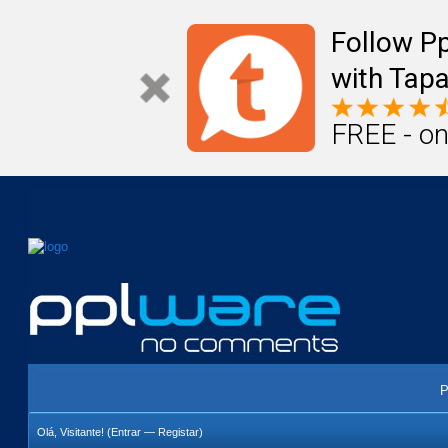
Mail
Úteis
Notícias
Vida
Compr
Follow P
with Tapa
FREE - on
P
Olá, Visitante! (
Entrar
—
Registar
)