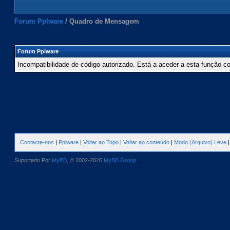
Forum Pplware
/
Quadro de Mensagem
Forum Pplware
Incompatibilidade de código autorizado. Está a aceder a esta função c
Contacte-nos
|
Pplware
|
Voltar ao Topo
|
Voltar ao conteúdo
|
Modo (Arquivo) Leve
Suportado Por
MyBB
, © 2002-2026
MyBB Group
.