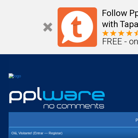
Mail
Úteis
Notícias
Vida
Compr
Follow P
with Tapa
FREE - on
P
Olá, Visitante! (
Entrar
—
Registar
)