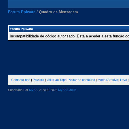
Forum Pplware
/
Quadro de Mensagem
Forum Pplware
Incompatibilidade de código autorizado. Está a aceder a esta função c
Contacte-nos
|
Pplware
|
Voltar ao Topo
|
Voltar ao conteúdo
|
Modo (Arquivo) Leve
Suportado Por
MyBB
, © 2002-2026
MyBB Group
.