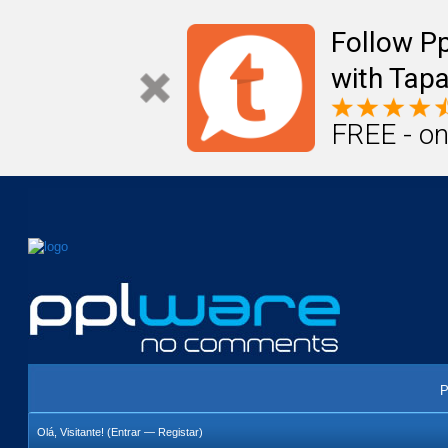
Mail
Úteis
Notícias
Vida
Compr
Follow P
with Tapa
FREE - on
P
Olá, Visitante! (
Entrar
—
Registar
)