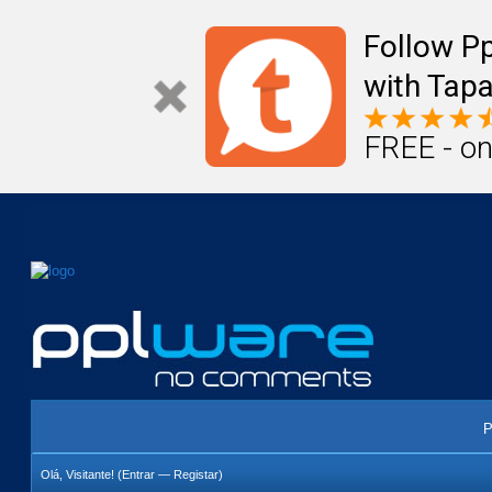
Mail
Úteis
Notícias
Vida
Compr
Follow P
with Tapa
FREE - on
P
Olá, Visitante! (
Entrar
—
Registar
)