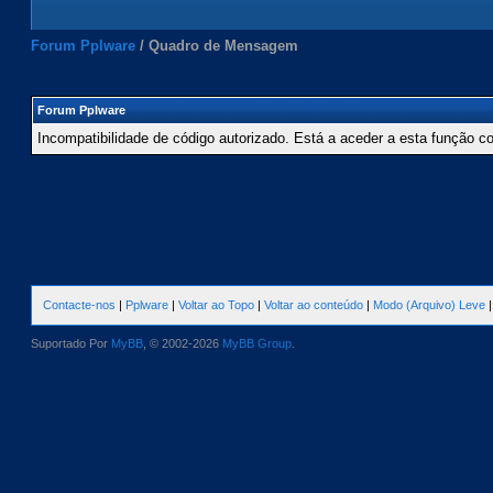
Forum Pplware
/
Quadro de Mensagem
Forum Pplware
Incompatibilidade de código autorizado. Está a aceder a esta função c
Contacte-nos
|
Pplware
|
Voltar ao Topo
|
Voltar ao conteúdo
|
Modo (Arquivo) Leve
Suportado Por
MyBB
, © 2002-2026
MyBB Group
.