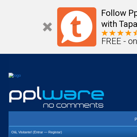
Mail
Úteis
Notícias
Vida
Compr
Follow P
with Tapa
FREE - on
P
Olá, Visitante! (
Entrar
—
Registar
)