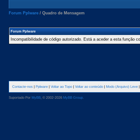
Forum Pplware
/
Quadro de Mensagem
Forum Pplware
Incompatibilidade de código autorizado. Está a aceder a esta função c
Contacte-nos
|
Pplware
|
Voltar ao Topo
|
Voltar ao conteúdo
|
Modo (Arquivo) Leve
Suportado Por
MyBB
, © 2002-2026
MyBB Group
.