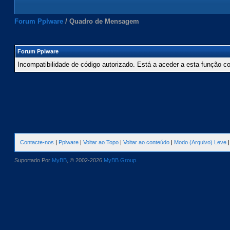
Forum Pplware
/
Quadro de Mensagem
Forum Pplware
Incompatibilidade de código autorizado. Está a aceder a esta função c
Contacte-nos
|
Pplware
|
Voltar ao Topo
|
Voltar ao conteúdo
|
Modo (Arquivo) Leve
Suportado Por
MyBB
, © 2002-2026
MyBB Group
.