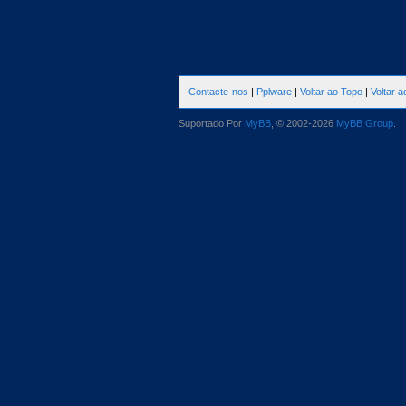
Contacte-nos
|
Pplware
|
Voltar ao Topo
|
Voltar 
Suportado Por
MyBB
, © 2002-2026
MyBB Group
.