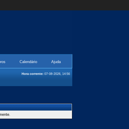
ros
Calendário
Ajuda
Hora corrente:
07-08-2026, 14:56
amente.