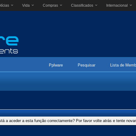
tícias
Vida
Compras
Classificados
Internacional
Pplware
Pesquisar
Lista de Memb
stá a aceder a esta função correctamente? Por favor volte atrás e tente nov