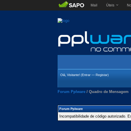
Mail
Úteis
No
Olá, Visitante! (
Entrar
—
Registar
)
Forum Pplware
/
Quadro de Mensagem
Forum Pplware
Incompatibilidade de código autorizado. E