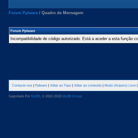
Forum Pplware
/
Quadro de Mensagem
Forum Pplware
Incompatibilidade de código autorizado. Está a aceder a esta função c
Contacte-nos
|
Pplware
|
Voltar ao Topo
|
Voltar ao conteúdo
|
Modo (Arquivo) Leve
Suportado Por
MyBB
, © 2002-2026
MyBB Group
.