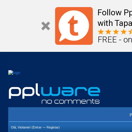
Mail
Úteis
Notícias
Vida
Compr
Follow P
with Tapa
FREE - on
P
Olá, Visitante! (
Entrar
—
Registar
)