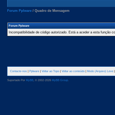
Forum Pplware
/
Quadro de Mensagem
Forum Pplware
Incompatibilidade de código autorizado. Está a aceder a esta função c
Contacte-nos
|
Pplware
|
Voltar ao Topo
|
Voltar ao conteúdo
|
Modo (Arquivo) Leve
Suportado Por
MyBB
, © 2002-2026
MyBB Group
.