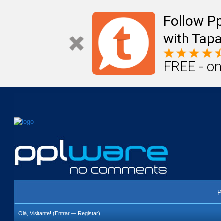
Mail
Úteis
Notícias
Vida
Compr
Follow P
with Tapa
FREE - on
P
Olá, Visitante! (
Entrar
—
Registar
)