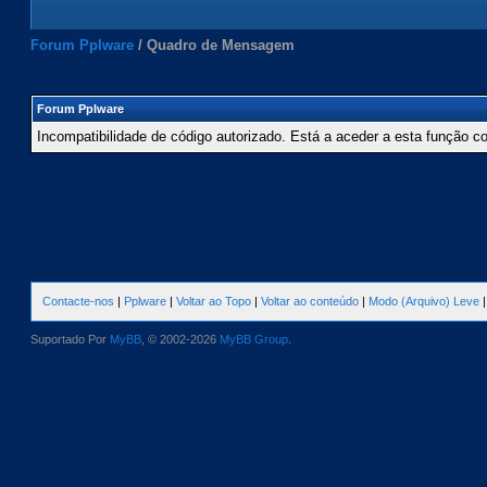
Forum Pplware
/
Quadro de Mensagem
Forum Pplware
Incompatibilidade de código autorizado. Está a aceder a esta função c
Contacte-nos
|
Pplware
|
Voltar ao Topo
|
Voltar ao conteúdo
|
Modo (Arquivo) Leve
Suportado Por
MyBB
, © 2002-2026
MyBB Group
.