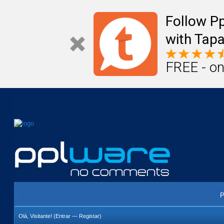
Mail
Úteis
Notícias
Vida
Compr
Follow P
with Tapa
FREE - on
P
Olá, Visitante! (
Entrar
—
Registar
)