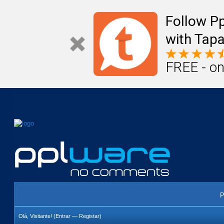
Mail
Úteis
Notícias
Vida
Compr
Follow P
with Tapa
FREE - on
P
Olá, Visitante! (
Entrar
—
Registar
)