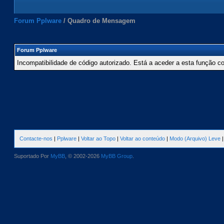
Forum Pplware
/
Quadro de Mensagem
Forum Pplware
Incompatibilidade de código autorizado. Está a aceder a esta função c
Contacte-nos
|
Pplware
|
Voltar ao Topo
|
Voltar ao conteúdo
|
Modo (Arquivo) Leve
Suportado Por
MyBB
, © 2002-2026
MyBB Group
.