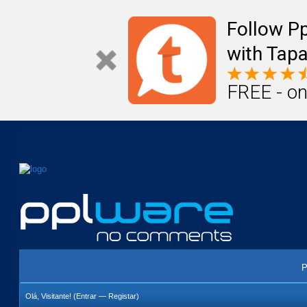
Mail
Úteis
Notícias
Vida
Compr
Follow P
with Tapa
FREE - on
P
Olá, Visitante! (
Entrar
—
Registar
)