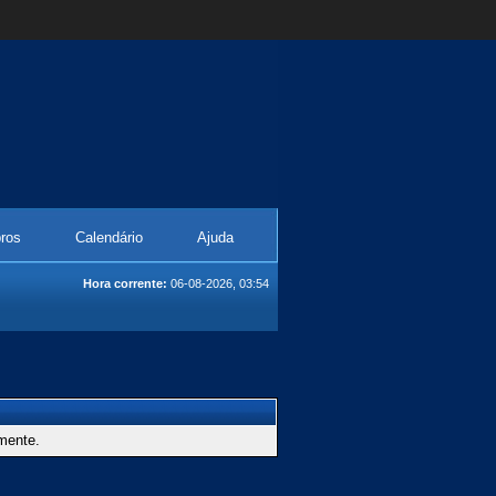
ros
Calendário
Ajuda
Hora corrente:
06-08-2026, 03:54
amente.