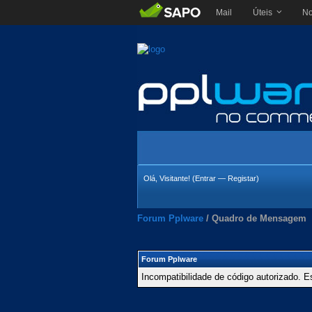
Mail
Úteis
No
Olá, Visitante! (
Entrar
—
Registar
)
Forum Pplware
/
Quadro de Mensagem
Forum Pplware
Incompatibilidade de código autorizado. E