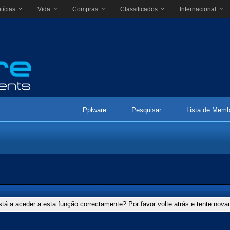
tícias
Vida
Compras
Classificados
Internacional
Pplware
Pesquisar
Lista de Memb
stá a aceder a esta função correctamente? Por favor volte atrás e tente nov