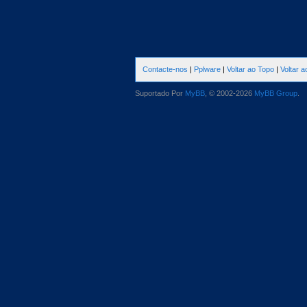
Contacte-nos
|
Pplware
|
Voltar ao Topo
|
Voltar 
Suportado Por
MyBB
, © 2002-2026
MyBB Group
.