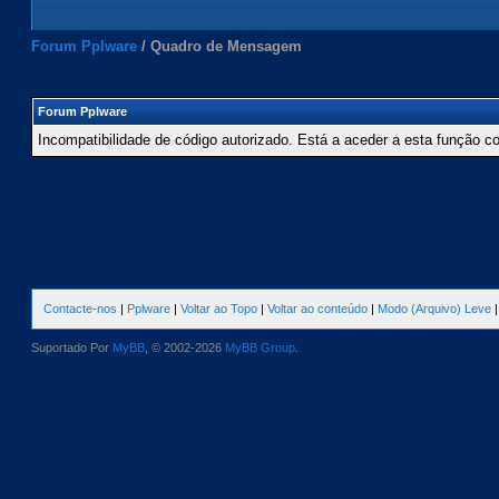
Forum Pplware
/
Quadro de Mensagem
Forum Pplware
Incompatibilidade de código autorizado. Está a aceder a esta função c
Contacte-nos
|
Pplware
|
Voltar ao Topo
|
Voltar ao conteúdo
|
Modo (Arquivo) Leve
Suportado Por
MyBB
, © 2002-2026
MyBB Group
.