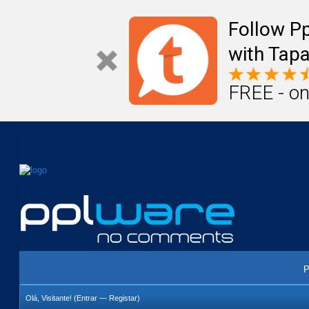
Mail
Úteis
Notícias
Vida
Compr
Follow P
with Tapa
FREE - on
P
Olá, Visitante! (
Entrar
—
Registar
)