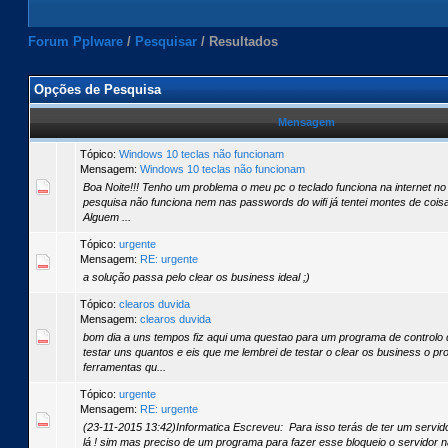
Forum Pplware
/
Pesquisar
/
Resultados
Opções de Pesquisa
Mensagem
Tópico:
Windows 10 teclas não funcionam
Mensagem:
Windows 10 teclas não funcionam
Boa Noite!!! Tenho um problema o meu pc o teclado funciona na internet no
pesquisa não funciona nem nas passwords do wifi já tentei montes de cois
Alguem ...
Tópico:
urgente
Mensagem:
RE: urgente
a solução passa pelo clear os business ideal ;)
Tópico:
clearos duvida
Mensagem:
clearos duvida
bom dia a uns tempos fiz aqui uma questao para um programa de controlo
testar uns quantos e eis que me lembrei de testar o clear os business o p
ferramentas qu...
Tópico:
urgente
Mensagem:
RE: urgente
(23-11-2015 13:42)Informatica Escreveu: Para isso terás de ter um servido
lá ! sim mas preciso de um programa para fazer esse bloqueio o servidor n