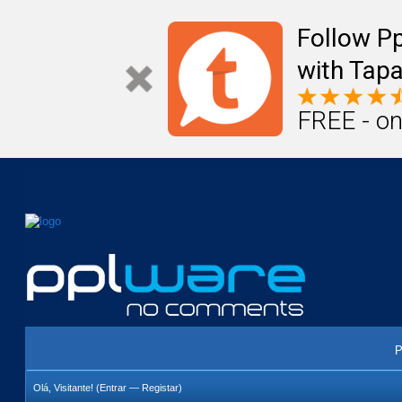
Mail
Úteis
Notícias
Vida
Compr
Follow P
with Tapa
FREE - on
P
Olá, Visitante! (
Entrar
—
Registar
)