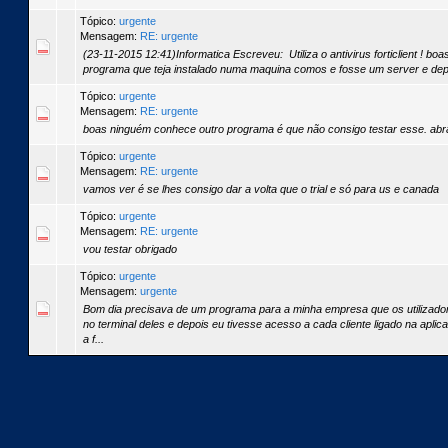
Tópico:
urgente
Mensagem:
RE: urgente
(23-11-2015 12:41)Informatica Escreveu: Utiliza o antivirus forticlient ! bo
programa que teja instalado numa maquina comos e fosse um server e dep
Tópico:
urgente
Mensagem:
RE: urgente
boas ninguém conhece outro programa é que não consigo testar esse. ab
Tópico:
urgente
Mensagem:
RE: urgente
vamos ver é se lhes consigo dar a volta que o trial e só para us e canada
Tópico:
urgente
Mensagem:
RE: urgente
vou testar obrigado
Tópico:
urgente
Mensagem:
urgente
Bom dia precisava de um programa para a minha empresa que os utilizador
no terminal deles e depois eu tivesse acesso a cada cliente ligado na aplic
a f...