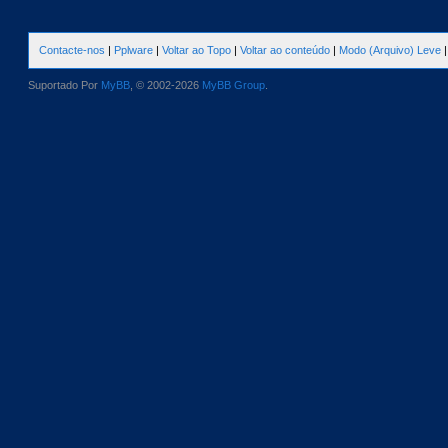
Contacte-nos
|
Pplware
|
Voltar ao Topo
|
Voltar ao conteúdo
|
Modo (Arquivo) Leve
Suportado Por
MyBB
, © 2002-2026
MyBB Group
.