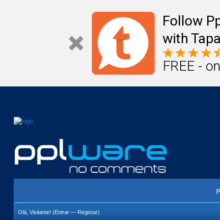
Mail
Úteis
Notícias
Vida
Compr
Follow P
with Tapa
FREE - on
P
Olá, Visitante! (
Entrar
—
Registar
)