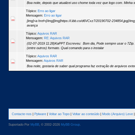
Boa noite, depois que atualizei uso chome toda vez que logo com. Minha
Tópico:
Erro ao ligar
Mensagem:
Erro ao ligar
[img]<a href=[/img][img]https://i.ibb.co/d6VCxz7/20190702-234854.jpg[/im
avança
Tópico:
Aquivos RAR
Mensagem:
RE: Aquivos RAR
(02-07-2019 11:28)KaPPT Escreveu: Bom dia, Pode sempre usar o 7Zip. É
(entre outros) formato. Qual comando para o instalar
Tópico:
Aquivos RAR
Mensagem:
Aquivos RAR
Boa noite, gostaria de saber qual programa faz extração de arquivos exte
Contacte-nos
|
Pplware
|
Voltar ao Topo
|
Voltar ao conteúdo
|
Modo (Arquivo) Leve
Suportado Por
MyBB
, © 2002-2026
MyBB Group
.