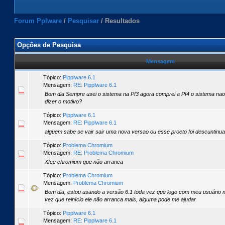
Forum Pplware
/
Pesquisar
/
Resultados
Opções de Pesquisa
Mensagem
Tópico:
Pipplware 6.1
Mensagem:
RE: Pipplware 6.1
Bom dia Sempre usei o sistema na PI3 agora comprei a PI4 o sistema na
dizer o motivo?
Tópico:
Pipplware 6.1
Mensagem:
RE: Pipplware 6.1
alguem sabe se vair sair uma nova versao ou esse proeto foi descuntinu
Tópico:
Problema Chromium
Mensagem:
RE: Problema Chromium
Xfce chromium que não arranca
Tópico:
Problema Chromium
Mensagem:
Problema Chromium
Bom dia, estou usando a versão 6.1 toda vez que logo com meu usuário
vez que reinício ele não arranca mais, alguma pode me ajudar
Tópico:
Pipplware 6.1
Mensagem:
RE: Pipplware 6.1