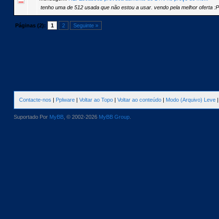
tenho uma de 512 usada que não estou a usar. vendo pela melhor oferta :P
Páginas (2):
1
2
Seguinte »
Contacte-nos
|
Pplware
|
Voltar ao Topo
|
Voltar ao conteúdo
|
Modo (Arquivo) Leve
Suportado Por
MyBB
, © 2002-2026
MyBB Group
.