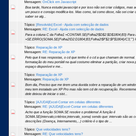
Mensagem:
OnClick em Javascript
Boa tarde, Nunca estudei javascript e por isso não sei criar códigos, mas a
um pouco e consigo modifica-los. Mas como, tal como disse, não sei criar
saber se alg...
Tópico:
[Resolvido] Excel - Ajuda com selecção de dados
Mensagem:
RE: Excel - Ajuda com selecção de dados
Para a coluna C da Folha1 =CONTAR.SE(Folha2!$D$2:$D$1804;B3) Para a
=SE.ERRO(SOMA.SE(Folha2!D2:D1804;B3;Folha2!$F$2:$F$1804)/C3;"") Par
Tópico:
Reparação de XP
Mensagem:
RE: Reparação de XP
Pelo que li nas respostas, o cd que tenho é o cd a que chamam de normal.
formatação do meu portátil na qual costumo eliminar a partição, criar nova 
espaço disponível e me...
Tópico:
Reparação de XP
Mensagem:
Reparação de XP
Bom dia, Preciso que me tirem uma duvida sobre a reparação de um wind
meu tem instalado um XP Pro mas não tem cd de recuperação. Recentem
dele deixou de iniciar o sist...
Tópico:
[AJUDA]Excel-Contar em celulas diferentes
Mensagem:
RE: [AJUDA]Excel-Contar em celulas diferentes
Acho que a função SOMA.SE resolve o problema! A função é
SOMA.SE(intervalo;critérios;intervalo_soma) sendo que: intervalo são as 
descrições (Doença, Internamento,...) critério é o tipo de ...
Tópico:
Que velocidades tens?
Mensagem:
RE: Que velocidades tens?