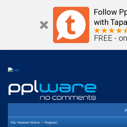
Mail
Úteis
Notícias
Vida
Compr
Follow P
with Tapa
FREE - on
P
Olá, Visitante! (
Entrar
—
Registar
)