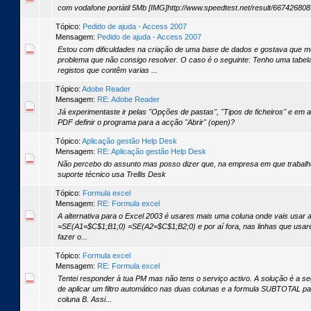
com vodafone portátil 5Mb [IMG]http://www.speedtest.net/result/667426808
Tópico:
Pedido de ajuda - Access 2007
Mensagem:
Pedido de ajuda - Access 2007
Estou com dificuldades na criação de uma base de dados e gostava que
problema que não consigo resolver. O caso é o seguinte: Tenho uma tabel
registos que contêm varias ...
Tópico:
Adobe Reader
Mensagem:
RE: Adobe Reader
Já experimentaste ir pelas "Opções de pastas", "Tipos de ficheiros" e em
PDF definir o programa para a acção "Abrir" (open)?
Tópico:
Aplicação gestão Help Desk
Mensagem:
RE: Aplicação gestão Help Desk
Não percebo do assunto mas posso dizer que, na empresa em que trabalho
suporte técnico usa Trellis Desk
Tópico:
Formula excel
Mensagem:
RE: Formula excel
A alternativa para o Excel 2003 é usares mais uma coluna onde vais usar a
=SE(A1=$C$1;B1;0) =SE(A2=$C$1;B2;0) e por aí fora, nas linhas que usar
fazer o...
Tópico:
Formula excel
Mensagem:
RE: Formula excel
Tentei responder à tua PM mas não tens o serviço activo. A solução é a se
de aplicar um filtro automático nas duas colunas e a formula SUBTOTAL pa
coluna B. Assi...