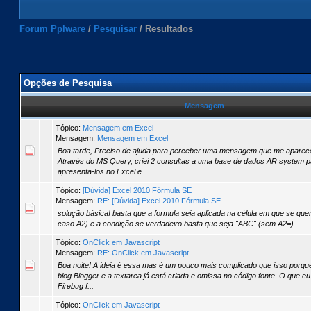
Forum Pplware
/
Pesquisar
/
Resultados
Opções de Pesquisa
Mensagem
Tópico:
Mensagem em Excel
Mensagem:
Mensagem em Excel
Boa tarde, Preciso de ajuda para perceber uma mensagem que me aparece
Através do MS Query, criei 2 consultas a uma base de dados AR system par
apresenta-los no Excel e...
Tópico:
[Dúvida] Excel 2010 Fórmula SE
Mensagem:
RE: [Dúvida] Excel 2010 Fórmula SE
solução básica! basta que a formula seja aplicada na célula em que se quer
caso A2) e a condição se verdadeiro basta que seja "ABC" (sem A2=)
Tópico:
OnClick em Javascript
Mensagem:
RE: OnClick em Javascript
Boa noite! A ideia é essa mas é um pouco mais complicado que isso porqu
blog Blogger e a textarea já está criada e omissa no código fonte. O que eu
Firebug f...
Tópico:
OnClick em Javascript