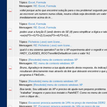
Tópico:
Excel, Formula
Mensagem:
RE: Excel, Formula
voltei porque acho que encontrei solução para o teu problema! segundo pe
ao escrever um numero numa célula, noutra célula seja devolvido um valor 
imediatamente acima do in...
Tópico:
Excel, Formula
Mensagem:
RE: Excel, Formula
podes usar a função E (and) dentro do SE (if) para simplificar a lógica e tal
=se(e(F5<=5;F5>2);5;se(e(F5<=8;F5>5;8;...
Tópico:
Ficheiros (.exe) sem ícone...
Mensagem:
RE: Ficheiros (.exe) sem ícone...
qual é o teu sistema operativo? se for o XP experimenta abrir o regedit e v
HKEY_CLASSES_ROOT\exefile\DefaultIcon com o valor %1
Tópico:
[Resolvido] menu de contexto windows XP
Mensagem:
RE: menu de contexto windows XP
Bruno, Agradeço-te imenso a tua ajuda através desta resposta. As indica
resultaram directamente mas através do link que deixaste encontrei o que 
programa é FileExtIn...
Tópico:
[Resolvido] menu de contexto windows XP
Mensagem:
[Resolvido] menu de contexto windows XP
Boa tarde, Sou utilizador do XP e preciso de ajuda num pequeno problema.
"trabalhar" imagens e para isso instalei o PaintNET. Como no menu de con
com o clique do...
Tópico:
Escassez provoca aumento de 14% no preço de memórias DDR2
Mensagem:
RE: Escassez provoca aumento de 14% no preço de me...