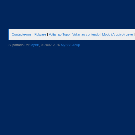
Contacte-nos
|
Pplware
|
Voltar ao Topo
|
Voltar ao conteúdo
|
Modo (Arquivo) Leve
Suportado Por
MyBB
, © 2002-2026
MyBB Group
.