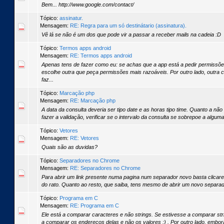
Bem... http://www.google.com/contact/
Tópico:
assinatur.
Mensagem:
RE: Regra para um só destinátario (assinatura).
Vê lá se não é um dos que pode vir a passar a receber mails na cadeia :D
Tópico:
Termos apps android
Mensagem:
RE: Termos apps android
Apenas tens de fazer como eu: se achas que a app está a pedir permissões
escolhe outra que peça permissões mais razoáveis. Por outro lado, outra 
faz...
Tópico:
Marcação php
Mensagem:
RE: Marcação php
A data da consulta deveria ser tipo date e as horas tipo time. Quanto a não 
fazer a validação, verificar se o intervalo da consulta se sobrepoe a algum
Tópico:
Vetores
Mensagem:
RE: Vetores
Quais são as duvidas?
Tópico:
Separadores no Chrome
Mensagem:
RE: Separadores no Chrome
Para abrir um link presente numa pagina num separador novo basta clicare
do rato. Quanto ao resto, que saiba, tens mesmo de abrir um novo separa
Tópico:
Programa em C
Mensagem:
RE: Programa em C
Ele está a comparar caracteres e não strings. Se estivesse a comparar st
a comparar os endereços delas e não os valores ;) . Por outro lado, embora