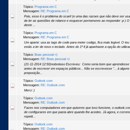
Tópico:
Programa em C
Mensagem:
RE: Programa em C
Pois, esse é o problema do scanf (e uma das razoes que não deve ser us
de ler as questões de relance e esquecer pormenores ao responder :p ) O 
deste ...
Tópico:
Programa em C
Mensagem:
RE: Programa em C
Um aparte: usa as tags de code para meter codigo, fica mais legivel. O teu
estás a ler de novo o teclado. Antes do 1º if já apanhaste a opção do utiliza
Tópico:
Boas pessoal =)
Mensagem:
RE: Boas pessoal =)
(21-11-2014 12:50)nobreluso Escreveu: Como seria bom que aprendesse
antes de escrever em espaços públicos... Não se escrevesse "... à alguns
preposição...
Tópico:
Outlook.com
Mensagem:
RE: Outlook.com
Merci :)
Tópico:
Outlook.com
Mensagem:
RE: Outlook.com
Fazes nos computadores em que quiseres que isso funcione, o outlook.co
de configurares em que pasta abre quando lhe acedes. Já agora, e corrend
repetit...
Tópico:
Outlook.com
Mensagem:
RE: Outlook.com