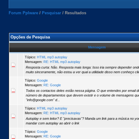
Forum Pplware
/
Pesquisar
/
Resultados
Opções de Pesquisa
Mensagem
Tópico:
HTML mp3 autoplay
Mensagem:
RE: HTML mp3 autoplay
Resposta curta: Não. Resposta mais longa: Isso iria sempre depender onde o
muito sinceramente, não estou a ver qual a utilidade disso nem conheço cli
Tópico:
Google
Mensagem:
RE: Google
Todos os contactos deles estão nessa página. O que entendes por email d
número de departamentos que devem existir e o volume de mensagens que
"info@google.com" d...
Tópico:
HTML mp3 autoplay
Mensagem:
RE: HTML mp3 autoplay
Autoplay e sem leitor? E "precisavas"? Manda um link para a música no you
mandar com autoplay ao abrir o link
Tópico:
Google
Mensagem:
RE: Google