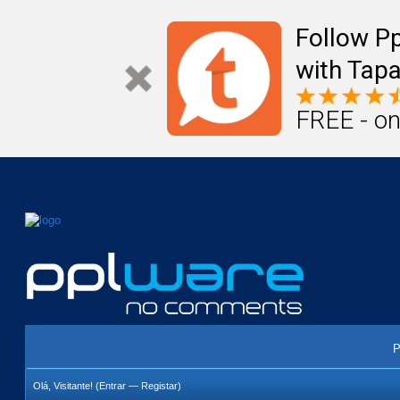
Mail
Úteis
Notícias
Vida
Compr
Follow P
with Tapa
FREE - on
P
Olá, Visitante! (
Entrar
—
Registar
)