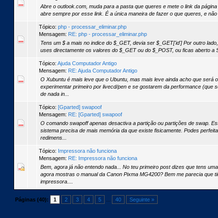
Abre o outlook.com, muda para a pasta que queres e mete o link da página n
abre sempre por esse link. É a única maneira de fazer o que queres, e não 
Tópico:
php - processar_eliminar.php
Mensagem:
RE: php - processar_eliminar.php
Tens um $ a mais no indice do $_GET, devia ser $_GET['id'] Por outro lado
uses directamente os valores do $_GET ou do $_POST, ou ficas aberto a SQ
Tópico:
Ajuda Computador Antigo
Mensagem:
RE: Ajuda Computador Antigo
O Xubuntu é mais leve que o Ubuntu, mas mais leve ainda acho que será
experimentar primeiro por livecd/pen e se gostarem da performance (que
de nada in...
Tópico:
[Gparted] swapoof
Mensagem:
RE: [Gparted] swapoof
O comando swapoff apenas desactiva a partição ou partições de swap. E
sistema precisa de mais memória da que existe fisicamente. Podes perfeit
redimens...
Tópico:
Impressora não funciona
Mensagem:
RE: Impressora não funciona
Bem, agora já não entendo nada... No teu primeiro post dizes que tens u
agora mostras o manual da Canon Pixma MG4200? Bem me parecia que tin
impressora....
Páginas (40):
1
2
3
4
5
...
40
Seguinte »