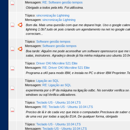
Mensagem:
RE: Software gestão tempos
Obrigado a todos pela info. Foi utilíssima.
Tópico:
sincronização Lightning
Mensagem:
sincronização Lightning
Bom dia. Mais uma questão com que me deparei hoje. Uso o google calend
lightning 1.0b7.tudo ok pois criando um agendamento na net no google cale
correctam...
Tópico:
Software gestão tempos
Mensagem:
Software gestão tempos
Boa tarde: Alguém me pode aconselhar um software opensource que me f
salas, instrutores. Agradeço desde já Na minha máquina uso ubuntu 10.04, 
Tópico:
Driver OKI Microline 521 Elite
Mensagem:
RE: Driver OKI Microline 521 Elite
Programa a oKI para modo IBM, e instala no PC o driver IBM Proprinter.Te
Tópico:
Ligação ao SQL
Mensagem:
RE: Ligação ao SQL
experimenta por o IP da máquina na ligação odbc. No servidor verifica se a
windows ou sql.Verifica utilizadores.
Tópico:
Teclado US - Ubuntu 10.04 LTS
Mensagem:
RE: Teclado US - Ubuntu 10.04 LTS
Preciso de lá ir de cada vez que inicio o computador.Precisava de saber
de uma vez por todas a opção EUA. De qualquer forma, obrigado
Tópico:
Teclado US - Ubuntu 10.04 LTS
Mensagem:
Teclado US - Ubuntu 10.04 LTS