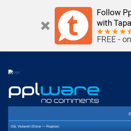
Mail
Úteis
Notícias
Vida
Compr
Follow P
with Tapa
FREE - on
P
Olá, Visitante! (
Entrar
—
Registar
)