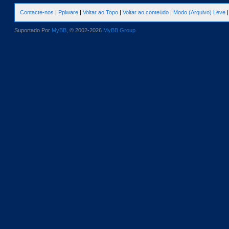
Contacte-nos
|
Pplware
|
Voltar ao Topo
|
Voltar ao conteúdo
|
Modo (Arquivo) Leve
Suportado Por
MyBB
, © 2002-2026
MyBB Group
.