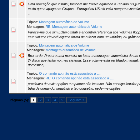
Uma aplicação que instalei, tambem me trouxe agarrado o Teclado Us,(Pr
muito que o apago em Grupos - Portugal ou US ele volta sempre a instalar
...
Tópico:
Montagem automática de Volume
Mensagem:
RE: Montagem automática de Volume
Parece-me que sim.Editei o fstab e encontrei referencia aos volumes flop
este volume.Haverá alguma forma de o fazer com um utilitário, ou gráfic
Tópico:
Montagem automática de Volume
Mensagem:
Montagem automática de Volume
Boa tarde: Procuro uma maneira de fazer a montagem automática de um
2ª disco que tenho no meu sistema. Esse volume está partilhado manualm
domestica, ...
Tópico:
O comando apt não está associado a ....
Mensagem:
RE: O comando apt não está associado a ....
precisava de mais opções e o pacote não instalou. Não consigo instalar 
linha de comando, seguindo o teu conselho, pede-me opções.
Páginas (5):
1
2
3
4
5
Seguinte »