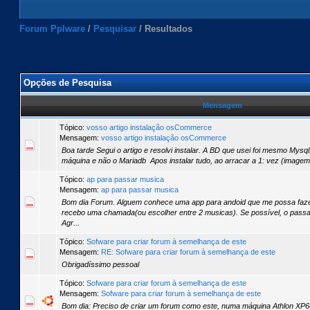
Forum Pplware
/
Pesquisar
/
Resultados
Opções de Pesquisa
Mensagem
Tópico:
vosso artigo instalação osCommerce
Mensagem:
vosso artigo instalação osCommerce
Boa tarde Segui o artigo e resolvi instalar. A BD que usei foi mesmo Mysql,
máquina e não o Mariadb Apos instalar tudo, ao arracar a 1: vez (imagem
Tópico:
ap para passar musica
Mensagem:
ap para passar musica
Bom dia Forum. Alguem conhece uma app para andoid que me possa faz
recebo uma chamada(ou escolher entre 2 musicas). Se possível, o passar
Agr...
Tópico:
Sofware para criar forum à semelhança de este
Mensagem:
RE: Sofware para criar forum à semelhança de este
Obrigadíssimo pessoal
Tópico:
Sofware para criar forum à semelhança de este
Mensagem:
Sofware para criar forum à semelhança de este
Bom dia: Preciso de criar um forum como este, numa máquina Athlon X