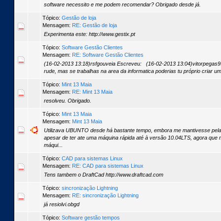
software necessito e me podem recomendar? Obrigado desde já.
Tópico:
Gestão de loja
Mensagem:
RE: Gestão de loja
Experimenta este: http://www.gestix.pt
Tópico:
Software Gestão Clientes
Mensagem:
RE: Software Gestão Clientes
(16-02-2013 13:18)rsfgouveia Escreveu: (16-02-2013 13:04)vitorpegas
rude, mas se trabalhas na area da informatica poderias tu próprio criar um
Tópico:
Mint 13 Maia
Mensagem:
RE: Mint 13 Maia
resolveu. Obrigado.
Tópico:
Mint 13 Maia
Mensagem:
Mint 13 Maia
Utilizava UBUNTO desde há bastante tempo, embora me mantivesse pela
apesar de ter ate uma máquina rápida até à versão 10.04LTS, agora que 
máqui...
Tópico:
CAD para sistemas Linux
Mensagem:
RE: CAD para sistemas Linux
Tens tambem o DraftCad http://www.draftcad.com
Tópico:
sincronização Lightning
Mensagem:
RE: sincronização Lightning
já resiolvi.obgd
Tópico:
Software gestão tempos