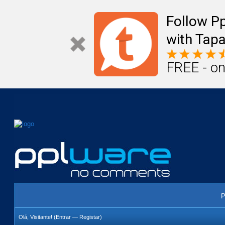
Mail
Úteis
Notícias
Vida
Compr
Follow P
with Tapa
FREE - on
P
Olá, Visitante! (
Entrar
—
Registar
)