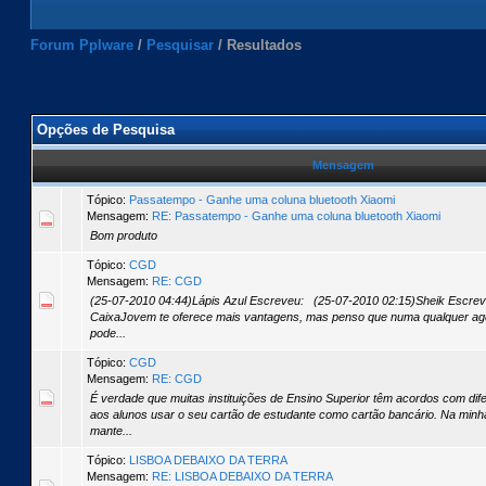
Forum Pplware
/
Pesquisar
/
Resultados
Opções de Pesquisa
Mensagem
Tópico:
Passatempo - Ganhe uma coluna bluetooth Xiaomi
Mensagem:
RE: Passatempo - Ganhe uma coluna bluetooth Xiaomi
Bom produto
Tópico:
CGD
Mensagem:
RE: CGD
(25-07-2010 04:44)Lápis Azul Escreveu: (25-07-2010 02:15)Sheik Escrev
CaixaJovem te oferece mais vantagens, mas penso que numa qualquer ag
pode...
Tópico:
CGD
Mensagem:
RE: CGD
É verdade que muitas instituições de Ensino Superior têm acordos com di
aos alunos usar o seu cartão de estudante como cartão bancário. Na minha 
mante...
Tópico:
LISBOA DEBAIXO DA TERRA
Mensagem:
RE: LISBOA DEBAIXO DA TERRA