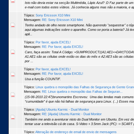
Isto não devia estar na secção Multimédia, Lápis Azul? :D Faz parte de u
e-mail com todos estes vídeos. Já conhecia alguns mas não a maioria, e a
Tópico:
Sony Ericsson X10 Mini
Mensagem:
RE: Sony Ericsson X10 Mini
Tenho andado de olho neste smartphone. Não querendo "sequestrar" o tóp
aqui algumas indicações sobre o aparelho. Como se porta a bateria? Já t
apli...
Tópico:
Por favor, ajuda EXCEL!
Mensagem:
RE: Por favor, ajuda EXCEL!
Caro, faça assim: Total A Código: =SUMPRODUCT((A1:AE1<=DAY(TODAY(
A1:AE1 são as células onde estão os dias do mês e A2:AE3 são as células 
por ...
Tópico:
Por favor, ajuda EXCEL!
Mensagem:
RE: Por favor, ajuda EXCEL!
Usa a função COUNTIF.
Tópico:
Linux quebra o monopólio das Falhas de Segurança de Gente Gra
Mensagem:
RE: Linux quebra o monopólio das Falhas de Seguran...
(15-06-2010 22:47)brunomartins Escreveu: Uma das lendas mais comuns
“cumunidade” é que não há falhas de segurança para Linux. (...) Esses m
Tópico:
[Ajuda] Ubuntu Karmic - Dual Monitor
Mensagem:
RE: [Ajuda] Ubuntu Karmic - Dual Monitor
Também me ando a aventurar nisto do Dual Monitor em Ubuntu. Em vez de 
tentar usar a televisão cá de casa. S-Video + 3.5mm Jack (PC) -> SCART (T
Tópico:
Alteração de endereço de email de envio de mensagens