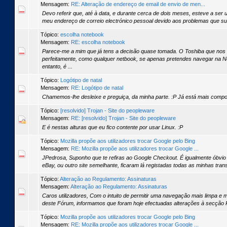
Mensagem:
RE: Alteração de endereço de email de envio de men...
Devo referir que, até à data, e durante cerca de dois meses, esteve a ser 
meu endereço de correio electrónico pessoal devido aos problemas que sur
Tópico:
escolha notebook
Mensagem:
RE: escolha notebook
Parece-me a mim que já tens a decisão quase tomada. O Toshiba que nos
perfeitamente, como qualquer netbook, se apenas pretendes navegar na Ne
entanto, é ...
Tópico:
Logótipo de natal
Mensagem:
RE: Logótipo de natal
Chamemos-lhe desleixe e preguiça, da minha parte. :P Já está mais compo
Tópico:
[resolvido] Trojan - Site do peopleware
Mensagem:
RE: [resolvido] Trojan - Site do peopleware
E é nestas alturas que eu fico contente por usar Linux. :P
Tópico:
Mozilla propõe aos utilizadores trocar Google pelo Bing
Mensagem:
RE: Mozilla propõe aos utilizadores trocar Google ...
JPedrosa, Suponho que te refiras ao Google Checkout. É igualmente óbvio
eBay, ou outro site semelhante, ficaram lá registadas todas as minhas tran
Tópico:
Alteração ao Regulamento: Assinaturas
Mensagem:
Alteração ao Regulamento: Assinaturas
Caros utilizadores, Com o intuito de permitir uma navegação mais limpa e 
deste Fórum, informamos que foram hoje efectuadas alterações à secção R
Tópico:
Mozilla propõe aos utilizadores trocar Google pelo Bing
Mensagem:
RE: Mozilla propõe aos utilizadores trocar Google ...