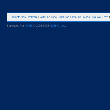
Contacte-nos
|
Pplware
|
Voltar ao Topo
|
Voltar ao conteúdo
|
Modo (Arquivo) Leve
Suportado Por
MyBB
, © 2002-2026
MyBB Group
.