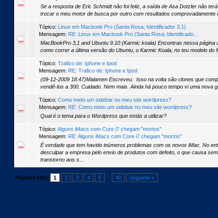
Se a resposta de Eric Schmidt não foi feliz, a saída de Asa Dotzler não ter
trocar o meu motor de busca por outro com resultados comprovadamente in
Tópico:
Linux em Macbook Pro (Santa Rosa; Identificador 3,1)
Mensagem:
RE: Linux em Macbook Pro (Santa Rosa; Identificado...
MacBookPro 3,1 and Ubuntu 9.10 (Karmic koala) Encontras nessa página a
como correr a última versão do Ubuntu, o Karmic Koala, no teu modelo do 
Tópico:
Trafico de: Iphone e Ipod
Mensagem:
RE: Trafico de: Iphone e Ipod
(09-12-2009 18:47)Malamen Escreveu: Isso na volta são clones que comp
vendê-los a 300. Cuidado. Nem mais. Ainda há pouco tempo vi uma nova ge
Tópico:
Como meto um sidebar no meu site wordpress?
Mensagem:
RE: Como meto um sidebar no meu site wordpress?
Qual é o tema para o Wordpress que estás a utilizar?
Tópico:
Alguns iMacs com Core i7 chegam "mortos"
Mensagem:
RE: Alguns iMacs com Core i7 chegam "mortos"
É verdade que tem havido inúmeros problemas com os novos iMac. No ent
desculpar a empresa pelo envio de produtos com defeito, o que causa se
transtorno aos s...
Páginas (40):
1
2
3
4
5
...
40
Seguinte »