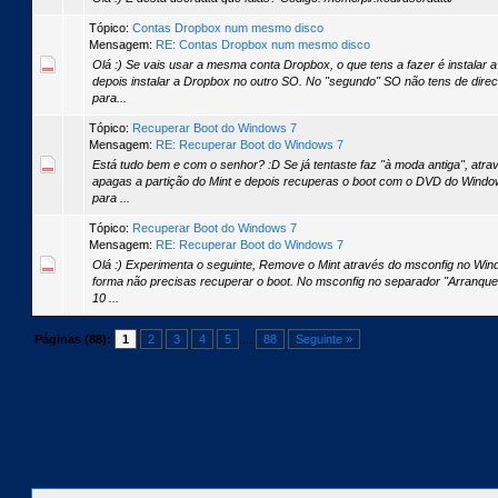
Tópico:
Contas Dropbox num mesmo disco
Mensagem:
RE: Contas Dropbox num mesmo disco
Olá :) Se vais usar a mesma conta Dropbox, o que tens a fazer é instalar
depois instalar a Dropbox no outro SO. No "segundo" SO não tens de dire
para...
Tópico:
Recuperar Boot do Windows 7
Mensagem:
RE: Recuperar Boot do Windows 7
Está tudo bem e com o senhor? :D Se já tentaste faz "à moda antiga", atra
apagas a partição do Mint e depois recuperas o boot com o DVD do Win
para ...
Tópico:
Recuperar Boot do Windows 7
Mensagem:
RE: Recuperar Boot do Windows 7
Olá :) Experimenta o seguinte, Remove o Mint através do msconfig no Wi
forma não precisas recuperar o boot. No msconfig no separador "Arranqu
10 ...
Páginas (88):
1
2
3
4
5
...
88
Seguinte »