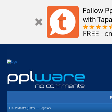
Mail
Úteis
Notícias
Vida
Compr
Follow P
with Tapa
FREE - on
P
Olá, Visitante! (
Entrar
—
Registar
)