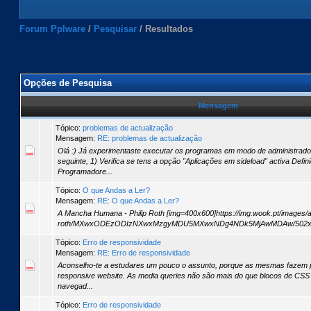
Forum Pplware
/
Pesquisar
/
Resultados
Opções de Pesquisa
Mensagem
Tópico:
problemas de actualização
Mensagem:
RE: problemas de actualização
Olá :) Já experimentaste executar os programas em modo de administrad
seguinte, 1) Verifica se tens a opção "Aplicações em sideload" activa Defin
Programadore...
Tópico:
O que Andas a Ler?
Mensagem:
RE: O que Andas a Ler?
A Mancha Humana - Philip Roth [img=400x600]https://img.wook.pt/images/
roth/MXwxODEzODIzNXwxMzgyMDU5MXwxNDg4NDk5MjAwMDAw/502x[
Tópico:
Erro de responsividade
Mensagem:
RE: Erro de responsividade
Aconselho-te a estudares um pouco o assunto, porque as mesmas fazem 
responsive website. As media queries não são mais do que blocos de CSS 
navegad...
Tópico:
Erro de responsividade