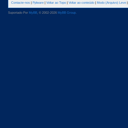
Contacte-nos
|
Pplware
|
Voltar ao Topo
|
Voltar ao conteúdo
|
Modo (Arquivo) Leve
Suportado Por
MyBB
, © 2002-2026
MyBB Group
.