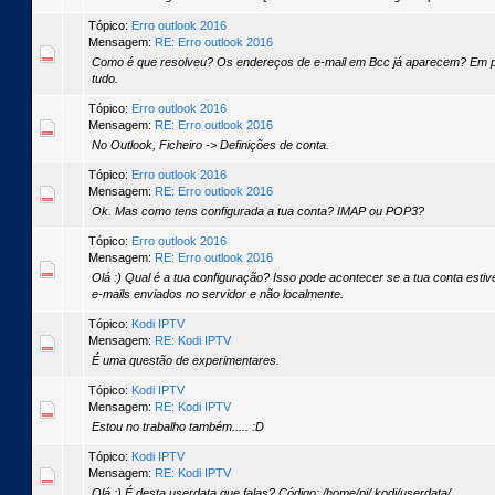
Tópico:
Erro outlook 2016
Mensagem:
RE: Erro outlook 2016
Como é que resolveu? Os endereços de e-mail em Bcc já aparecem? Em pri
tudo.
Tópico:
Erro outlook 2016
Mensagem:
RE: Erro outlook 2016
No Outlook, Ficheiro -> Definições de conta.
Tópico:
Erro outlook 2016
Mensagem:
RE: Erro outlook 2016
Ok. Mas como tens configurada a tua conta? IMAP ou POP3?
Tópico:
Erro outlook 2016
Mensagem:
RE: Erro outlook 2016
Olá :) Qual é a tua configuração? Isso pode acontecer se a tua conta est
e-mails enviados no servidor e não localmente.
Tópico:
Kodi IPTV
Mensagem:
RE: Kodi IPTV
É uma questão de experimentares.
Tópico:
Kodi IPTV
Mensagem:
RE: Kodi IPTV
Estou no trabalho também..... :D
Tópico:
Kodi IPTV
Mensagem:
RE: Kodi IPTV
Olá :) É desta userdata que falas? Código: /home/pi/.kodi/userdata/