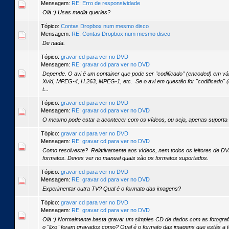
Mensagem:
RE: Erro de responsividade
Olá :) Usas media queries?
Tópico:
Contas Dropbox num mesmo disco
Mensagem:
RE: Contas Dropbox num mesmo disco
De nada.
Tópico:
gravar cd para ver no DVD
Mensagem:
RE: gravar cd para ver no DVD
Depende. O avi é um container que pode ser "codificado" (encoded) em vár
Xvid, MPEG-4, H.263, MPEG-1, etc. Se o avi em questão for "codificado"
t...
Tópico:
gravar cd para ver no DVD
Mensagem:
RE: gravar cd para ver no DVD
O mesmo pode estar a acontecer com os vídeos, ou seja, apenas suporta 
Tópico:
gravar cd para ver no DVD
Mensagem:
RE: gravar cd para ver no DVD
Como resolveste? Relativamente aos vídeos, nem todos os leitores de 
formatos. Deves ver no manual quais são os formatos suportados.
Tópico:
gravar cd para ver no DVD
Mensagem:
RE: gravar cd para ver no DVD
Experimentar outra TV? Qual é o formato das imagens?
Tópico:
gravar cd para ver no DVD
Mensagem:
RE: gravar cd para ver no DVD
Olá :) Normalmente basta gravar um simples CD de dados com as fotograf
o "lixo" foram gravados como? Qual é o formato das imagens que estás a t