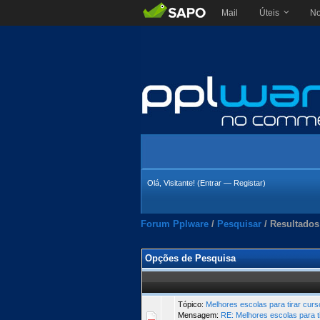
Mail
Úteis
No
Olá, Visitante! (
Entrar
—
Registar
)
Forum Pplware
/
Pesquisar
/
Resultados
Opções de Pesquisa
Tópico:
Melhores escolas para tirar cu
Mensagem:
RE: Melhores escolas para t