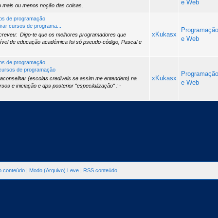
e Web
o mais ou menos noção das coisas.
rsos de programação
irar cursos de programa...
Programaçã
xKukasx
creveu: Digo-te que os melhores programadores que
e Web
ível de educação académica foi só pseudo-código, Pascal e
rsos de programação
r cursos de programação
Programaçã
xKukasx
aconselhar (escolas crediveis se assim me entendem) na
e Web
sos e iniciação e dps posterior "especilalização" : -
ao conteúdo
|
Modo (Arquivo) Leve
|
RSS conteúdo