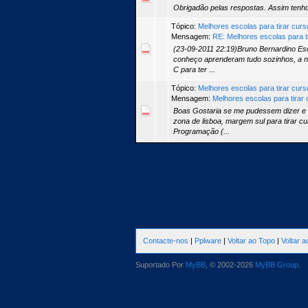
Obrigadão pelas respostas. Assim tenh
Tópico:
Melhores escolas para tirar cu
Mensagem:
RE: Melhores escolas para t
(23-09-2011 22:19)Bruno Bernardino Es
conheço aprenderam tudo sozinhos, a n
C para ter ...
Tópico:
Melhores escolas para tirar cu
Mensagem:
Melhores escolas para tira
Boas Gostaria se me pudessem dizer e 
zona de lisboa, margem sul para tirar cur
Programação (...
Contacte-nos
|
Pplware
|
Voltar ao Topo
|
Voltar 
Suportado Por
MyBB
, © 2002-2026
MyBB Group
.