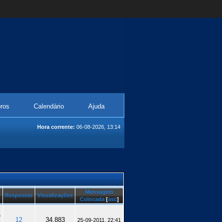
ros
Calendário
Ajuda
Hora corrente:
06-08-2026, 13:14
Mensagem
Respostas
Visualizações
Colocada
[
asc
]
o
12
34.883
25-09-2011, 22:41