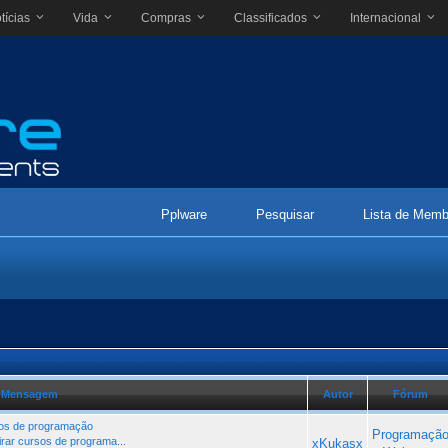
tícias
Vida
Compras
Classificados
Internacional
Pplware
Pesquisar
Lista de Memb
Mensagem
Autor
Fórum
rsos de programação
Programaçã
irar cursos de programa...
xKukasx