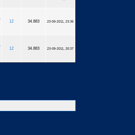
o
12
34.883
23-09-2011, 23:36
o
12
34.883
23-09-2011, 20:37