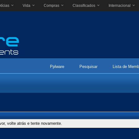
tícias
Vida
Compras
Classificados
Internacional
Pplware
Pesquisar
Lista de Memb
vor, volte atrás e tente novamente.