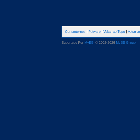
Contacte-nos
|
Pplware
|
Voltar ao Topo
|
Voltar 
Suportado Por
MyBB
, © 2002-2026
MyBB Group
.