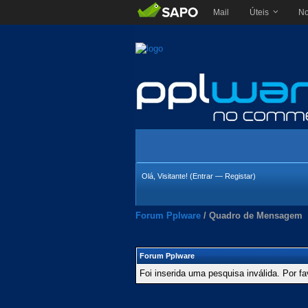
Mail
Úteis
No
Olá, Visitante! (
Entrar
—
Registar
)
Forum Pplware
/
Quadro de Mensagem
Forum Pplware
Foi inserida uma pesquisa inválida. Por fa