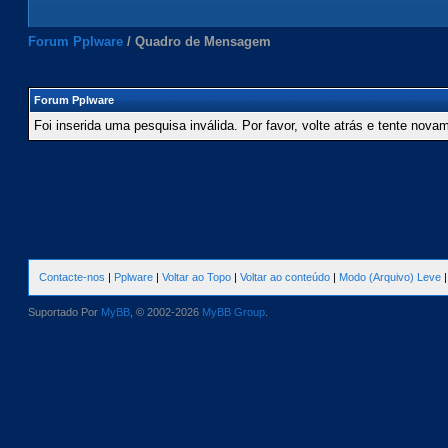
Forum Pplware
/
Quadro de Mensagem
Forum Pplware
Foi inserida uma pesquisa inválida. Por favor, volte atrás e tente nova
Contacte-nos
|
Pplware
|
Voltar ao Topo
|
Voltar ao conteúdo
|
Modo (Arquivo) Leve
Suportado Por
MyBB
, © 2002-2026
MyBB Group
.