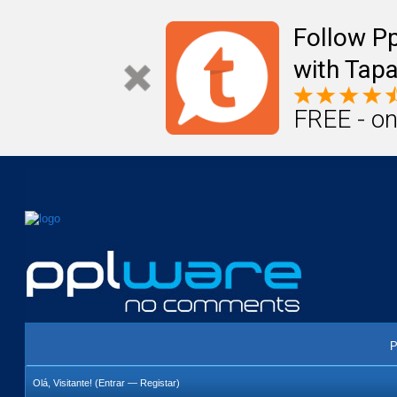
Mail
Úteis
Notícias
Vida
Compr
Follow P
with Tapa
FREE - on
P
Olá, Visitante! (
Entrar
—
Registar
)