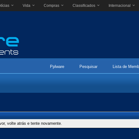
tícias
Vida
Compras
Classificados
Internacional
Pplware
Pesquisar
Lista de Memb
vor, volte atrás e tente novamente.