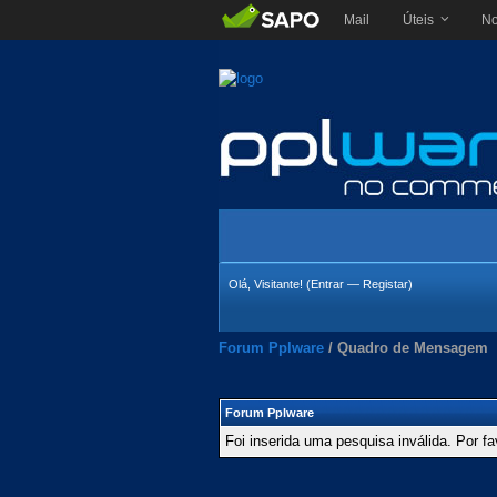
Mail
Úteis
No
Olá, Visitante! (
Entrar
—
Registar
)
Forum Pplware
/
Quadro de Mensagem
Forum Pplware
Foi inserida uma pesquisa inválida. Por fa