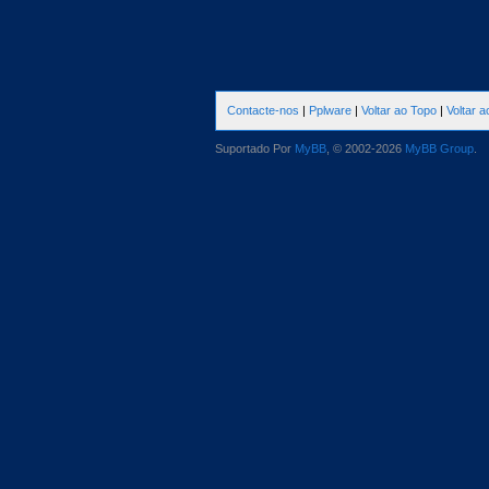
Contacte-nos
|
Pplware
|
Voltar ao Topo
|
Voltar 
Suportado Por
MyBB
, © 2002-2026
MyBB Group
.