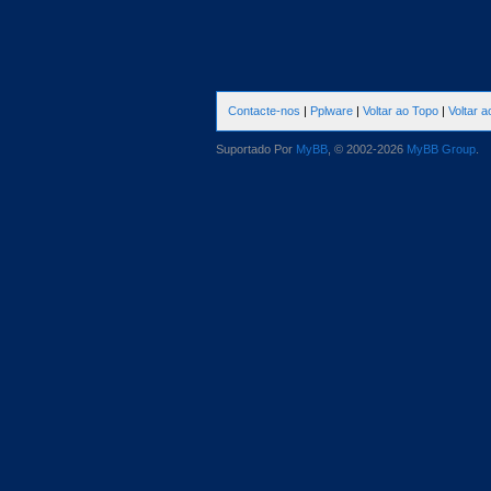
Contacte-nos
|
Pplware
|
Voltar ao Topo
|
Voltar 
Suportado Por
MyBB
, © 2002-2026
MyBB Group
.