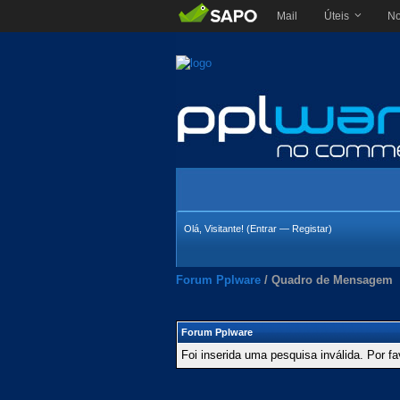
Mail
Úteis
No
Olá, Visitante! (
Entrar
—
Registar
)
Forum Pplware
/
Quadro de Mensagem
Forum Pplware
Foi inserida uma pesquisa inválida. Por fa