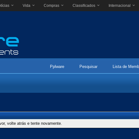
tícias
Vida
Compras
Classificados
Internacional
Pplware
Pesquisar
Lista de Memb
vor, volte atrás e tente novamente.