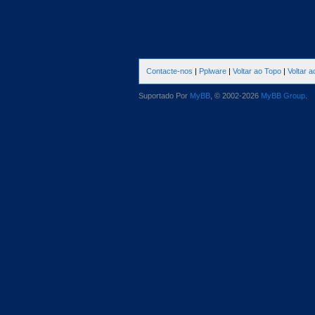
Contacte-nos
|
Pplware
|
Voltar ao Topo
|
Voltar 
Suportado Por
MyBB
, © 2002-2026
MyBB Group
.