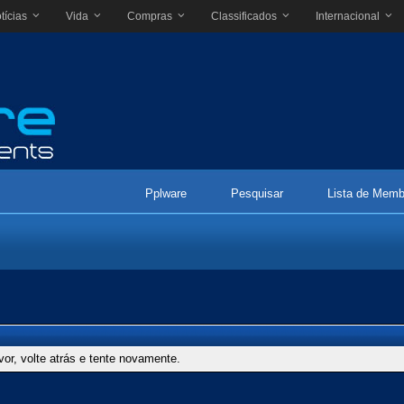
tícias
Vida
Compras
Classificados
Internacional
Pplware
Pesquisar
Lista de Memb
vor, volte atrás e tente novamente.