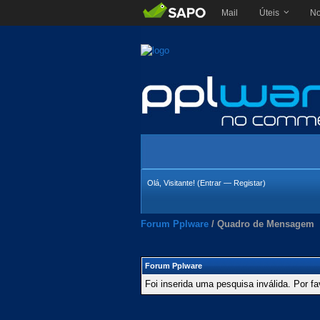
Mail
Úteis
No
Olá, Visitante! (
Entrar
—
Registar
)
Forum Pplware
/
Quadro de Mensagem
Forum Pplware
Foi inserida uma pesquisa inválida. Por fa