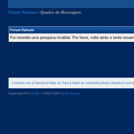
Forum Pplware
/
Quadro de Mensagem
Forum Pplware
Foi inserida uma pesquisa inválida. Por favor, volte atrás e tente nova
Contacte-nos
|
Pplware
|
Voltar ao Topo
|
Voltar ao conteúdo
|
Modo (Arquivo) Leve
Suportado Por
MyBB
, © 2002-2026
MyBB Group
.