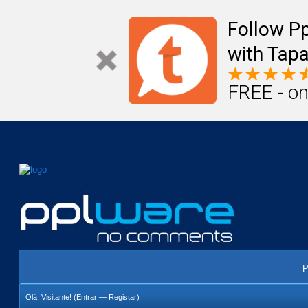
Mail
Úteis
Notícias
Vida
Compr
Follow P
with Tapa
FREE - on
P
Olá, Visitante! (
Entrar
—
Registar
)