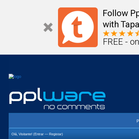
Mail
Úteis
Notícias
Vida
Compr
Follow P
with Tapa
FREE - on
P
Olá, Visitante! (
Entrar
—
Registar
)