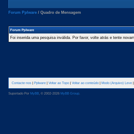
Forum Pplware
/
Quadro de Mensagem
Forum Pplware
Foi inserida uma pesquisa inválida. Por favor, volte atrás e tente nova
Contacte-nos
|
Pplware
|
Voltar ao Topo
|
Voltar ao conteúdo
|
Modo (Arquivo) Leve
Suportado Por
MyBB
, © 2002-2026
MyBB Group
.