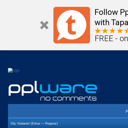
Mail
Úteis
Notícias
Vida
Compr
Follow P
with Tapa
FREE - on
P
Olá, Visitante! (
Entrar
—
Registar
)