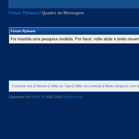
Forum Pplware
/
Quadro de Mensagem
Forum Pplware
Foi inserida uma pesquisa inválida. Por favor, volte atrás e tente nova
Contacte-nos
|
Pplware
|
Voltar ao Topo
|
Voltar ao conteúdo
|
Modo (Arquivo) Leve
Suportado Por
MyBB
, © 2002-2026
MyBB Group
.