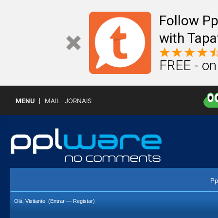
Follow P
with Tapa
FREE - on
MENU
MAIL
JORNAIS
Pp
Olá, Visitante! (
Entrar
—
Registar
)