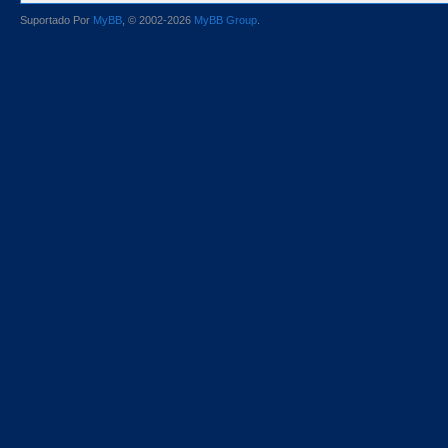
Suportado Por
MyBB
, © 2002-2026
MyBB Group
.