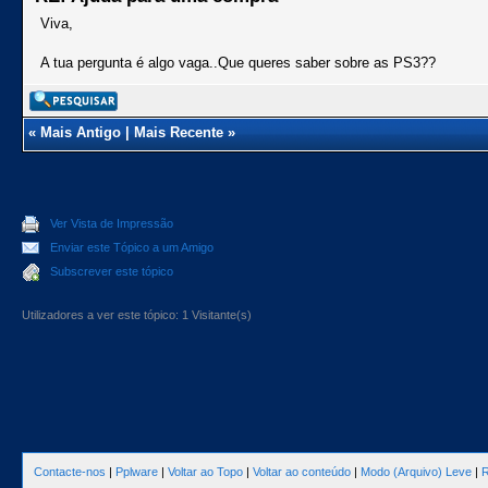
Viva,
A tua pergunta é algo vaga..Que queres saber sobre as PS3??
«
Mais Antigo
|
Mais Recente
»
Ver Vista de Impressão
Enviar este Tópico a um Amigo
Subscrever este tópico
Utilizadores a ver este tópico: 1 Visitante(s)
Contacte-nos
|
Pplware
|
Voltar ao Topo
|
Voltar ao conteúdo
|
Modo (Arquivo) Leve
|
R