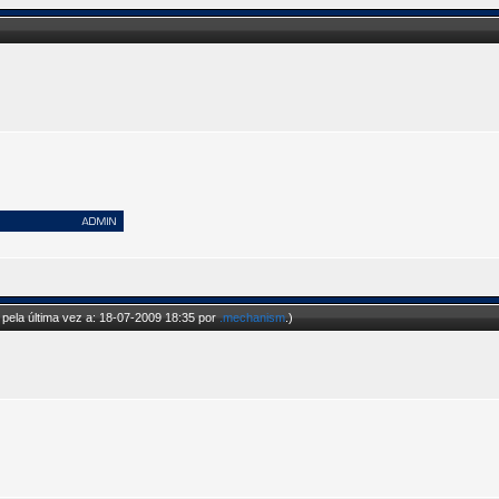
pela última vez a: 18-07-2009 18:35 por
.mechanism
.)