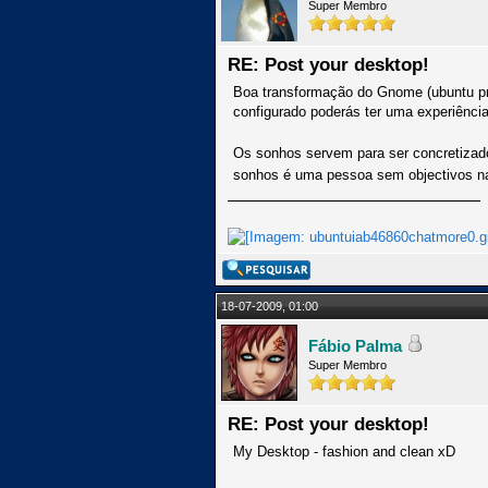
Super Membro
RE: Post your desktop!
Boa transformação do Gnome (ubuntu pre
configurado poderás ter uma experiênci
Os sonhos servem para ser concretizado
sonhos é uma pessoa sem objectivos n
18-07-2009, 01:00
Fábio Palma
Super Membro
RE: Post your desktop!
My Desktop - fashion and clean xD