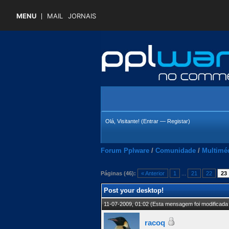
MENU
MAIL
JORNAIS
Olá, Visitante! (
Entrar
—
Registar
)
Forum Pplware
/
Comunidade
/
Multimé
Páginas (46):
« Anterior
1
...
21
22
23
4.45 Média
Post your desktop!
11-07-2009, 01:02
(Esta mensagem foi modificada 
racoq