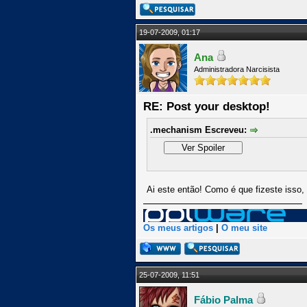
19-07-2009, 01:17
Ana
Administradora Narcisista
RE: Post your desktop!
.mechanism Escreveu:
Ai este então! Como é que fizeste isso,
Os meus artigos
|
O meu site
25-07-2009, 11:51
Fábio Palma