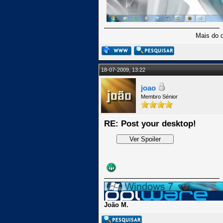
Mais do 
18-07-2009, 13:22
joao
Membro Sénior
RE: Post your desktop!
João M.