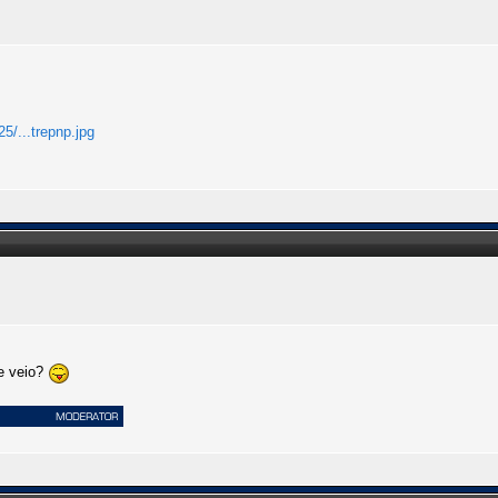
5/...trepnp.jpg
de veio?