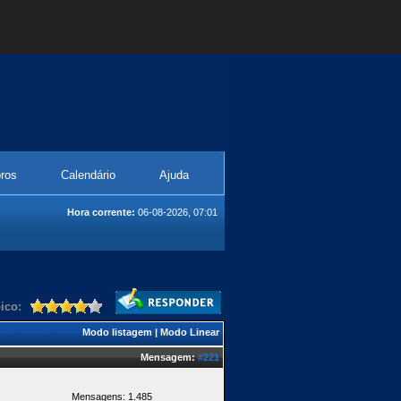
ros
Calendário
Ajuda
Hora corrente:
06-08-2026, 07:01
ico:
Modo listagem
|
Modo Linear
Mensagem:
#221
Mensagens: 1.485