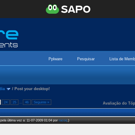
Pplware
Pesquisar
Lista de Memb
dia
/
Post your desktop!
24
25
...
46
Seguinte »
Avaliação do Tóp
pela última vez a: 11-07-2009 01:04 por
racoq
.)