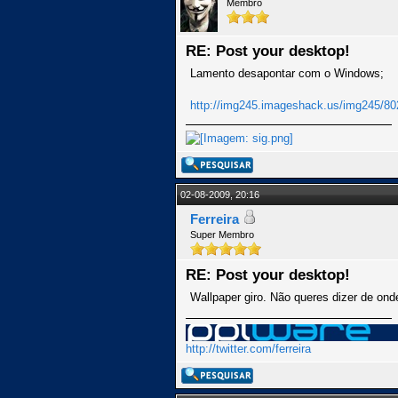
Membro
RE: Post your desktop!
Lamento desapontar com o Windows;
http://img245.imageshack.us/img245/802
02-08-2009, 20:16
Ferreira
Super Membro
RE: Post your desktop!
Wallpaper giro. Não queres dizer de on
http://twitter.com/ferreira