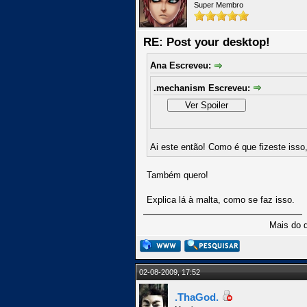
Super Membro
RE: Post your desktop!
Ana Escreveu:
.mechanism Escreveu:
Ai este então! Como é que fizeste isso
Também quero!
Explica lá à malta, como se faz isso.
Mais do 
02-08-2009, 17:52
.ThaGod.