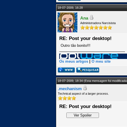
18-07-2009, 16:28
Ana
Administradora Narcisista
RE: Post your desktop!
Outro tão bonito!!!
Os meus artigos
|
O meu site
18-07-2009, 18:34
(Esta mensagem foi modificada 
.mechanism
Technical aspect of a larger process.
RE: Post your desktop!