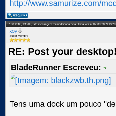
http://www.samurize.com/mod
07-08-2009, 13:20
(Esta mensagem foi modificada pela última vez a: 07-08-2009 13:20
xOy
Super Membro
RE: Post your desktop
BladeRunner Escreveu:
Tens uma dock um pouco "d