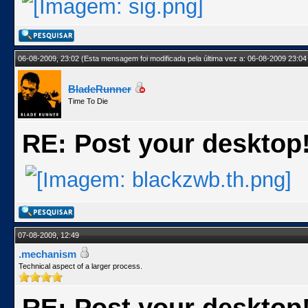
06-08-2009, 23:02
(Esta mensagem foi modificada pela última vez a: 06-08-2009 23:04
BladeRunner
Time To Die
RE: Post your desktop
07-08-2009, 12:49
.mechanism
Technical aspect of a larger process.
RE: Post your desktop