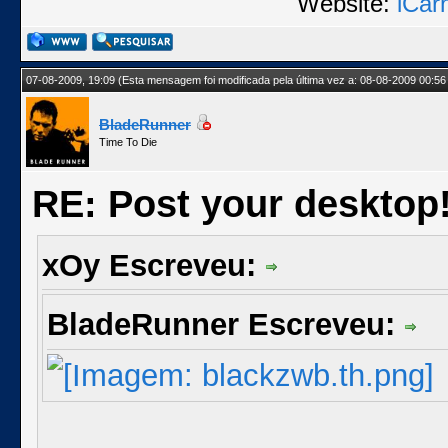
Website:
iCar
07-08-2009, 19:09
(Esta mensagem foi modificada pela última vez a: 08-08-2009 00:56
BladeRunner
Time To Die
RE: Post your desktop
xOy Escreveu:
BladeRunner Escreveu: