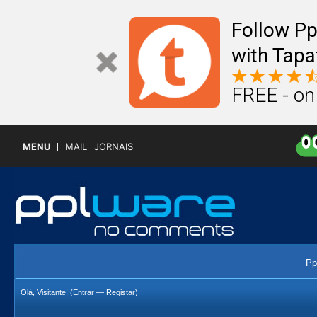
Follow P
with Tapa
FREE - on
MENU
MAIL
JORNAIS
Pp
Olá, Visitante! (
Entrar
—
Registar
)