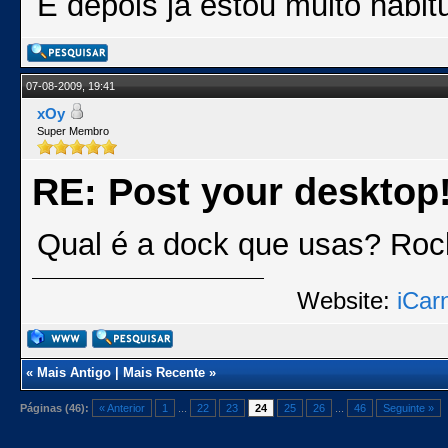
E depois já estou muito habit
07-08-2009, 19:41
xOy
Super Membro
RE: Post your desktop
Qual é a dock que usas? Ro
Website:
iCar
«
Mais Antigo
|
Mais Recente
»
Páginas (46):
« Anterior
1
...
22
23
24
25
26
...
46
Seguinte »