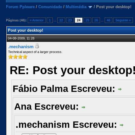
Forum Pplware
/
Comunidade
/
Multimédia
/
Post your desktop!
Páginas (46):
« Anterior
1
...
22
23
24
25
26
...
46
Seguinte »
Post your desktop!
04-08-2009, 11:28
.mechanism
Technical aspect of a larger process.
RE: Post your desktop
Fábio Palma Escreveu:
Ana Escreveu:
.mechanism Escreveu: