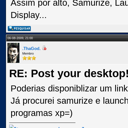
Assim por alto, Samurize, La
Display...
06-08-2009, 21:00
.ThaGod.
Membro
RE: Post your desktop
Poderias disponiblizar um lin
Já procurei samurize e launc
programas xp=)