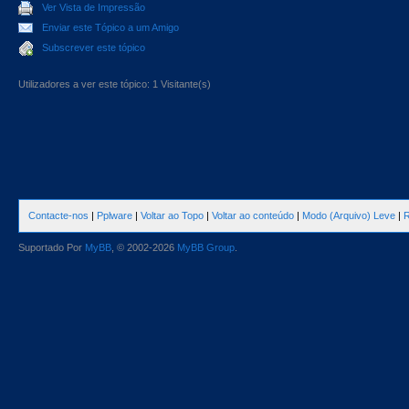
Ver Vista de Impressão
Enviar este Tópico a um Amigo
Subscrever este tópico
Utilizadores a ver este tópico: 1 Visitante(s)
Contacte-nos
|
Pplware
|
Voltar ao Topo
|
Voltar ao conteúdo
|
Modo (Arquivo) Leve
|
R
Suportado Por
MyBB
, © 2002-2026
MyBB Group
.