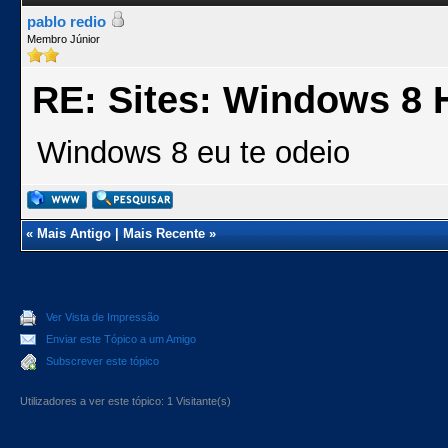
pablo redio
Membro Júnior
RE: Sites: Windows 8 
Windows 8 eu te odeio
«
Mais Antigo
|
Mais Recente
»
Ver Vista de Impressão
Enviar este Tópico a um Amigo
Subscrever este tópico
Utilizadores a ver este tópico: 1 Visitante(s)