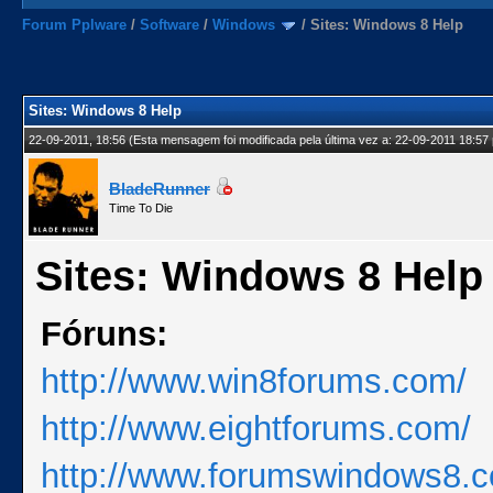
Forum Pplware
/
Software
/
Windows
/
Sites: Windows 8 Help
Sites: Windows 8 Help
22-09-2011, 18:56
(Esta mensagem foi modificada pela última vez a: 22-09-2011 18:57
BladeRunner
Time To Die
Sites: Windows 8 Help
Fóruns:
http://www.win8forums.com/
http://www.eightforums.com/
http://www.forumswindows8.