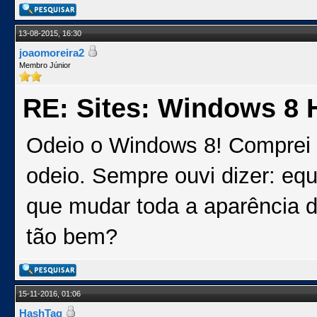
13-08-2015, 16:30
joaomoreira2
Membro Júnior
RE: Sites: Windows 8 
Odeio o Windows 8! Comprei 
odeio. Sempre ouvi dizer: eq
que mudar toda a aparência 
tão bem?
15-11-2016, 01:06
HashTag