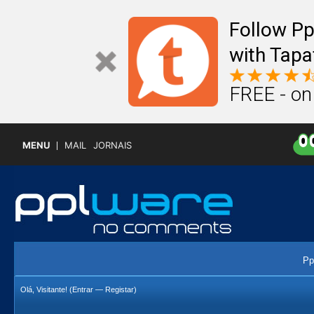
Follow P
with Tapa
FREE - on
MENU
MAIL
JORNAIS
Pp
Olá, Visitante! (
Entrar
—
Registar
)