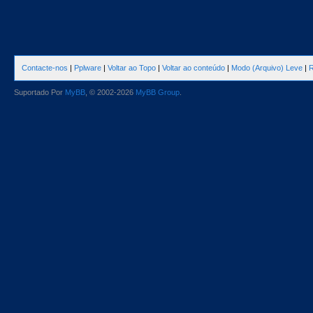
Contacte-nos
|
Pplware
|
Voltar ao Topo
|
Voltar ao conteúdo
|
Modo (Arquivo) Leve
|
R
Suportado Por
MyBB
, © 2002-2026
MyBB Group
.