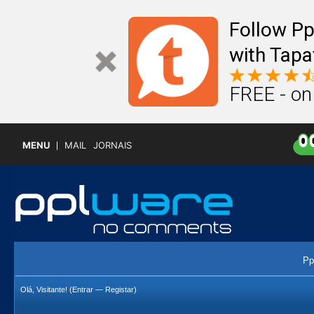
Follow P
with Tapa
FREE - on
MENU
MAIL
JORNAIS
Pp
Olá, Visitante! (
Entrar
—
Registar
)