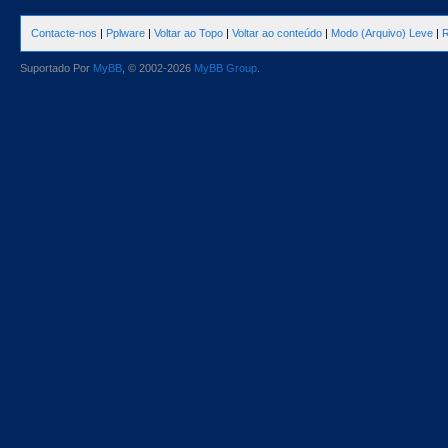
Contacte-nos
|
Pplware
|
Voltar ao Topo
|
Voltar ao conteúdo
|
Modo (Arquivo) Leve
|
R
Suportado Por
MyBB
, © 2002-2026
MyBB Group
.