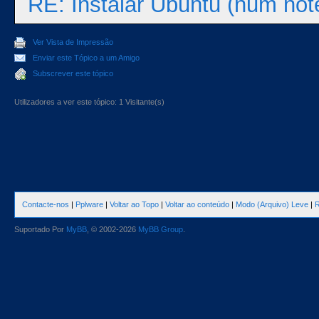
RE: Instalar Ubuntu (num not
Ver Vista de Impressão
Enviar este Tópico a um Amigo
Subscrever este tópico
Utilizadores a ver este tópico: 1 Visitante(s)
Contacte-nos
|
Pplware
|
Voltar ao Topo
|
Voltar ao conteúdo
|
Modo (Arquivo) Leve
|
R
Suportado Por
MyBB
, © 2002-2026
MyBB Group
.