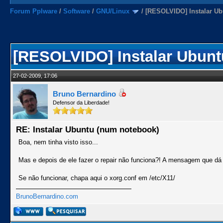
Forum Pplware
/
Software
/
GNU/Linux
/
[RESOLVIDO] Instalar U
[RESOLVIDO] Instalar Ubunt
27-02-2009, 17:06
Bruno Bernardino
Defensor da Liberdade!
RE: Instalar Ubuntu (num notebook)
Boa, nem tinha visto isso...
Mas e depois de ele fazer o repair não funciona?! A mensagem que dá 
Se não funcionar, chapa aqui o xorg.conf em /etc/X11/
BrunoBernardino.com