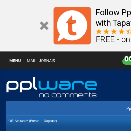
Follow P
with Tapa
FREE - on
MENU
MAIL
JORNAIS
Pp
Olá, Visitante! (
Entrar
—
Registar
)