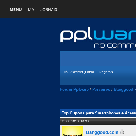
MENU
MAIL
JORNAIS
Olá, Visitante! (
Entrar
—
Registar
)
Forum Pplware
/
Parceiros
/
Banggood
 Média
Top Cupons para Smartphones e Acess
15-08-2018, 10:38
Banggood.com