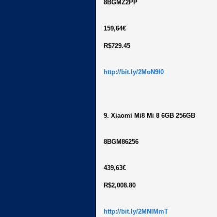
8BGMZ2PP
159,64€
R$729.45
http://bit.ly/2MoN9I0
9. Xiaomi Mi8 Mi 8 6GB 256GB
8BGM86256
439,63€
R$2,008.80
http://bit.ly/2MNIMmT