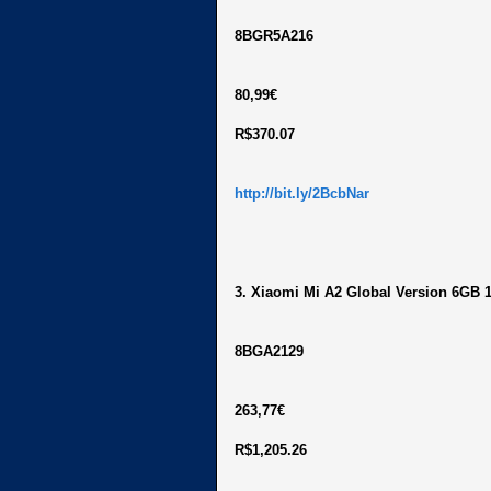
8BGR5A216
80,99€
R$370.07
http://bit.ly/2BcbNar
3. Xiaomi Mi A2 Global Version 6GB
8BGA2129
263,77€
R$1,205.26