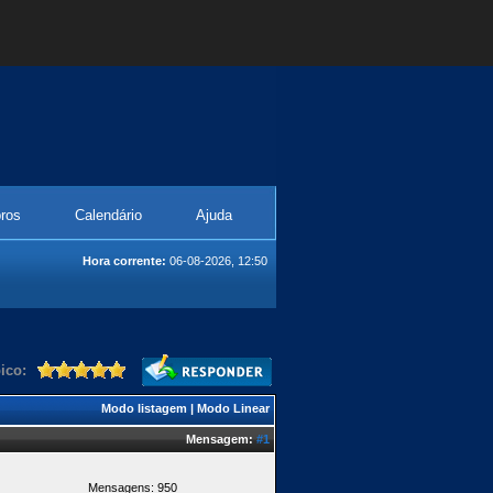
ros
Calendário
Ajuda
Hora corrente:
06-08-2026, 12:50
ico:
Modo listagem
|
Modo Linear
Mensagem:
#1
Mensagens: 950