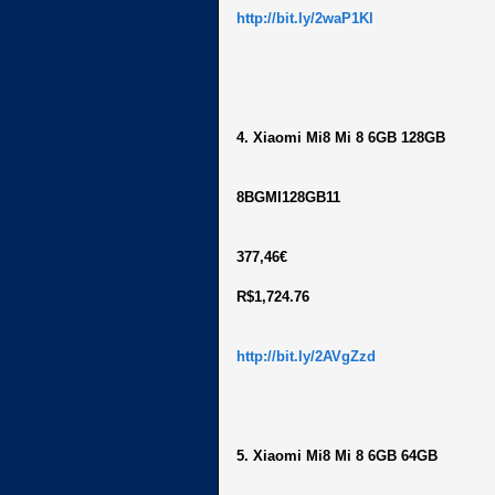
http://bit.ly/2waP1Kl
4. Xiaomi Mi8 Mi 8 6GB 128GB
8BGMI128GB11
377,46€
R$1,724.76
http://bit.ly/2AVgZzd
5. Xiaomi Mi8 Mi 8 6GB 64GB