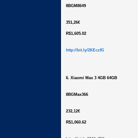
8BGM8649
351,26€
R$1,605.02
http://bit.ly/2KEczfG
6. Xiaomi Max 3 4GB 64GB
8BGMax366
232,12€
R$1,060.62