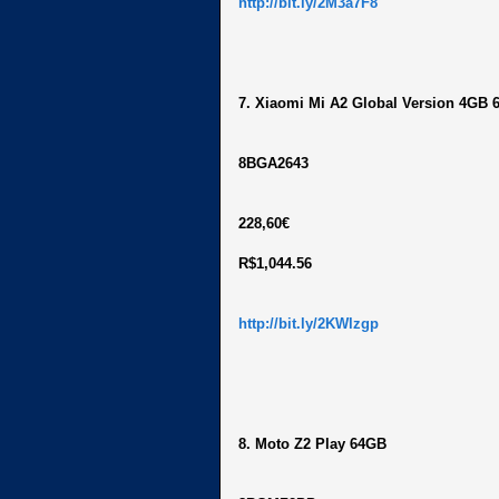
http://bit.ly/2M3a7F8
7. Xiaomi Mi A2 Global Version 4GB
8BGA2643
228,60€
R$1,044.56
http://bit.ly/2KWlzgp
8. Moto Z2 Play 64GB